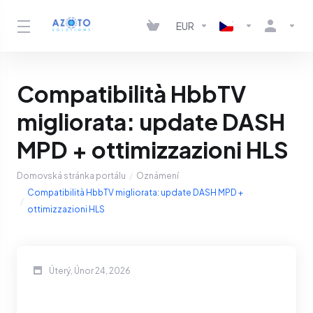
EUR
Compatibilità HbbTV
migliorata: update DASH
MPD + ottimizzazioni HLS
Domovská stránka portálu
Oznámení
Compatibilità HbbTV migliorata: update DASH MPD +
ottimizzazioni HLS
Úterý, Únor 24, 2026