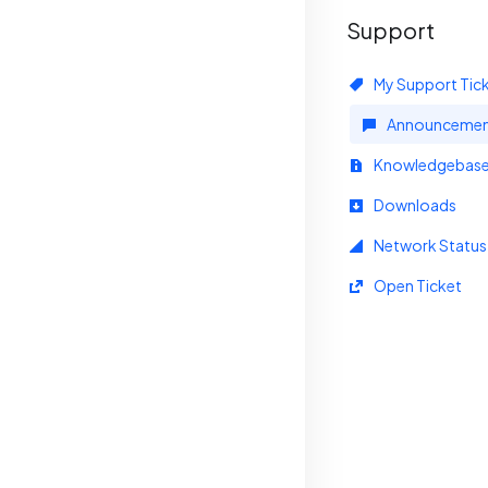
Support
My Support Tic
Announcemen
Knowledgebas
Downloads
Network Status
Open Ticket