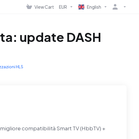
View Cart
EUR
English
ata: update DASH
zzazioni HLS
igliore compatibilità Smart TV (HbbTV) +