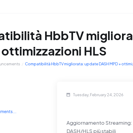
ibilità HbbTV miglior
ottimizzazioni HLS
uncements
Compatibilità HbbTV migliorata: update DASH MPD + ottimi
Tuesday, February 24, 2026
ments...
Aggiornamento Streaming: m
DASH/HLS più stabili