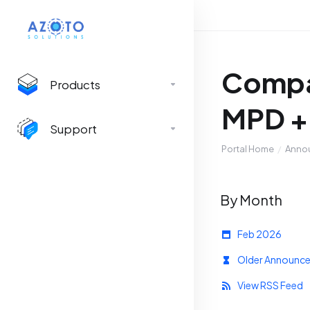
Compat
Products
MPD + 
Support
Portal Home
Anno
By Month
Feb 2026
Older Announce
View RSS Feed