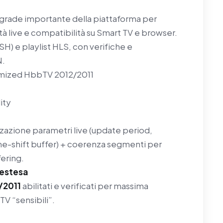
rade importante della piattaforma per
ità live e compatibilità su Smart TV e browser.
) e playlist HLS, con verifiche e
N.
mized
HbbTV 2012/2011
ity
zazione parametri live (update period,
me-shift buffer) + coerenza segmenti per
fering.
 estesa
/2011
abilitati e verificati per massima
TV “sensibili”.