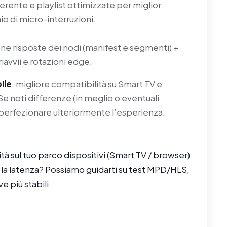
ente e playlist ottimizzate per miglior
io di micro-interruzioni.
one risposte dei nodi (manifest e segmenti) +
iavvii e rotazioni edge.
ile
, migliore compatibilità su Smart TV e
Se noti differenze (in meglio o eventuali
 a perfezionare ulteriormente l’esperienza.
ità sul tuo parco dispositivi (Smart TV / browser)
 la latenza? Possiamo guidarti su test MPD/HLS,
e più stabili.