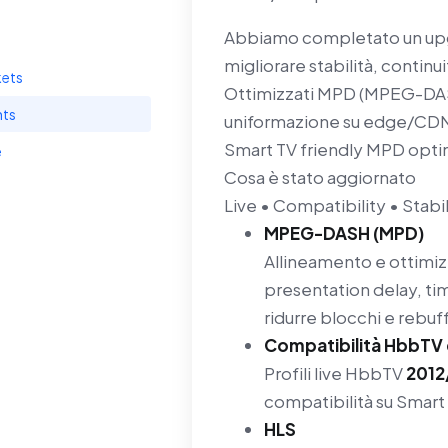
Abbiamo completato un upg
migliorare stabilità, continu
kets
Ottimizzati MPD (MPEG-DASH
ts
uniformazione su edge/CD
Smart TV friendly
MPD opti
e
Cosa è stato aggiornato
Live • Compatibility • Stabil
MPEG-DASH (MPD)
Allineamento e ottimiz
presentation delay, ti
ridurre blocchi e rebuf
Compatibilità HbbTV
Profili live HbbTV
2012
compatibilità su Smart 
HLS