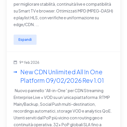
per migliorare stabilità, continuità live e compatibilità
su Smart TV e browser. Ottimizzati MPD (MPEG-DASH)
e playlist HLS, con verifiche e uniformazione su
edge/CDN. ...
Espandi
9º feb 2026
New CDN Unlimited All In One
Platform 09/02/2026 Rev 1.01
Nuovo pannello “All-in-One” per CDN Streaming
Enterprise Live + VOD su un’unica piattaforma: RTMP
Main/Backup, Social Push multi-destination,
recordings automatici, storage VOD e analytics QoE.
Utenti serviti dal PoP più vicino con routing geo e
continuità operativa. 32+ PoP globali SLA fino a