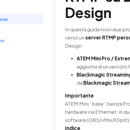
Design
ande
In questa guida trovi due p
verso un
server RTMP pers
ork
Design:
ATEM Mini Pro / Extre
aggiunta di un servizi
Blackmagic Streamin
da
Blackmagic Streami
Importante
ATEM Mini “base” (senza P
hardware via Ethernet: in qu
software (OBS/vMix/XSplit)
Indice