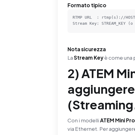
Formato tipico
RTMP URL  : rtmp(s)://HOST
Stream Key: STREAM_KEY (o
Nota sicurezza
La
Stream Key
è come una p
2) ATEM Mi
aggiungere
(Streaming
Con i modelli
ATEM Mini Pr
via Ethernet. Per aggiunger