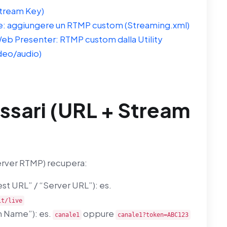
Stream Key)
: aggiungere un RTMP custom (Streaming.xml)
eb Presenter: RTMP custom dalla Utility
ideo/audio)
essari (URL + Stream
server RTMP) recupera:
st URL” / “Server URL”): es.
it/live
m Name”): es.
oppure
canale1
canale1?token=ABC123