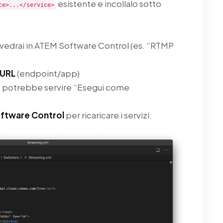
esistente e incollalo sotto
ce>...</service>
vedrai in ATEM Software Control (es. “RTMP
URL
(endpoint/app)
ows potrebbe servire “Esegui come
ftware Control
per ricaricare i servizi.