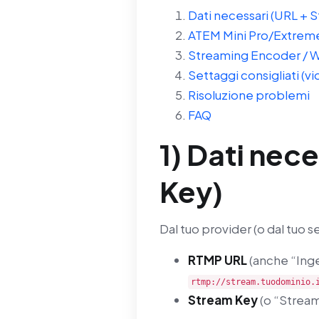
Dati necessari (URL + 
ATEM Mini Pro/Extreme
Streaming Encoder / W
Settaggi consigliati (v
Risoluzione problemi
FAQ
1) Dati nec
Key)
Dal tuo provider (o dal tuo 
RTMP URL
(anche “Inge
rtmp://stream.tuodominio.
Stream Key
(o “Strea