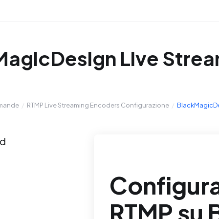
agicDesign Live Strea
omande
RTMP Live Streaming Encoders Configurazione
BlackMagicDe
ud
Configur
RTMP su 