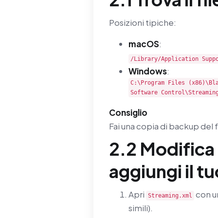
Posizioni tipiche:
macOS
:
/Library/Application Supp
Windows
:
C:\Program Files (x86)\Bl
Software Control\Streamin
Consiglio
Fai una copia di backup del f
2.2 Modifica
aggiungi il t
Apri
con un
Streaming.xml
simili).