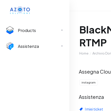
BlackM
Products
RTMP
Assistenza
Home
Archivio D
Assegna Clo
instagram
Assistenza
I miei ticket