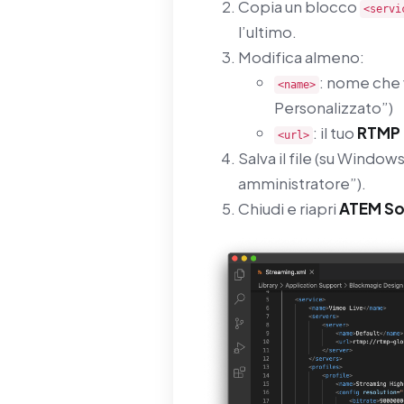
Copia un blocco
<servi
l’ultimo.
Modifica almeno:
: nome che 
<name>
Personalizzato”)
: il tuo
RTMP 
<url>
Salva il file (su Wind
amministratore”).
Chiudi e riapri
ATEM So