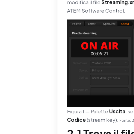
modifica il file
Streaming.x
ATEM Software Control.
Figura 1 — Palette
Uscita
: s
Codice
(stream key).
Fonte: B
2.1 Trova il f