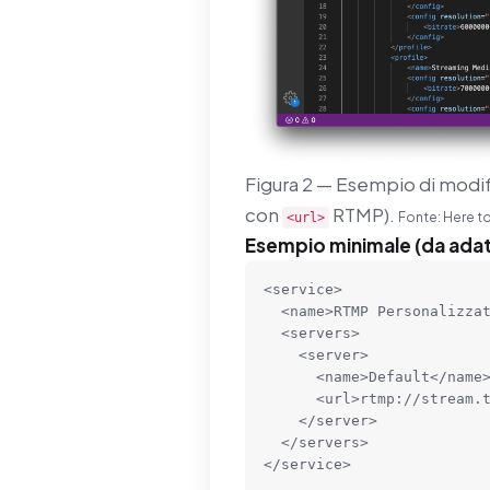
Figura 2 — Esempio di modif
con
RTMP).
Fonte: Here t
<url>
Esempio minimale (da adat
<service>

  <name>RTMP Personalizzato</name>

  <servers>

    <server>

      <name>Default</name>

      <url>rtmp://stream.tuodominio.it/live</url>

    </server>

  </servers>

</service>