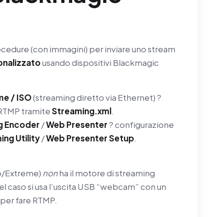
rocedure (con immagini) per inviare uno stream
onalizzato
usando dispositivi Blackmagic
me / ISO
(streaming diretto via Ethernet) ?
o RTMP tramite
Streaming.xml
.
g Encoder
/
Web Presenter
? configurazione
ng Utility
/
Web Presenter Setup
.
ro/Extreme)
non
ha il motore di streaming
el caso si usa l’uscita USB “webcam” con un
 per fare RTMP.