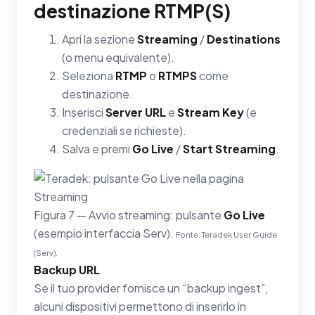
destinazione RTMP(S)
Apri la sezione
Streaming
/
Destinations
(o menu equivalente).
Seleziona
RTMP
o
RTMPS
come
destinazione.
Inserisci
Server URL
e
Stream Key
(e
credenziali se richieste).
Salva e premi
Go Live
/
Start Streaming
.
Figura 7 — Avvio streaming: pulsante
Go Live
(esempio interfaccia Serv).
Fonte: Teradek User Guide
(Serv).
Backup URL
Se il tuo provider fornisce un “backup ingest”,
alcuni dispositivi permettono di inserirlo in