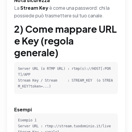
Nota sicurezza
La
Stream Key
è come una password: chi la
possiede può trasmettere sul tuo canale.
2) Come mappare URL
e Key (regola
generale)
Server URL (o RTMP URL) : rtmp(s)://HOST[:POR
T]/APP

Stream Key / Stream     : STREAM_KEY  (o STREA
M_KEY?token=...)
Esempi
Esempio 1

Server URL : rtmp://stream.tuodominio.it/live

Stream Key : canale1
