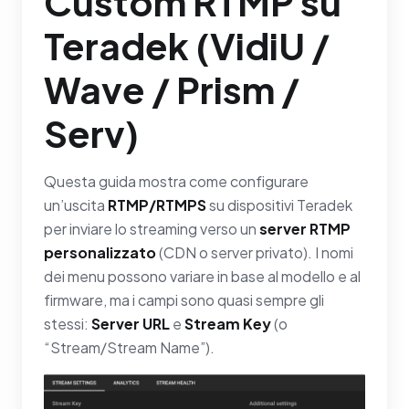
Custom RTMP su
Teradek (VidiU /
Wave / Prism /
Serv)
Questa guida mostra come configurare
un’uscita
RTMP/RTMPS
su dispositivi Teradek
per inviare lo streaming verso un
server RTMP
personalizzato
(CDN o server privato). I nomi
dei menu possono variare in base al modello e al
firmware, ma i campi sono quasi sempre gli
stessi:
Server URL
e
Stream Key
(o
“Stream/Stream Name”).