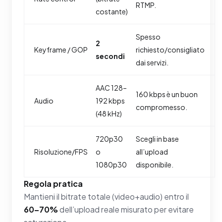
RTMP.
costante)
Spesso
2
Keyframe / GOP
richiesto/consigliato
secondi
dai servizi.
AAC 128–
160 kbps è un buon
Audio
192 kbps
compromesso.
(48 kHz)
720p30
Scegli in base
Risoluzione/FPS
o
all’upload
1080p30
disponibile.
Regola pratica
Mantieni il bitrate totale (video+audio) entro il
60–70%
dell’upload reale misurato per evitare