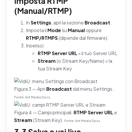
imposta RTMP
(Manual/RTMP)
In
Settings
, apri la sezione
Broadcast
.
Imposta il
Mode
su
Manual
oppure
RTMP/RTMPS
(dipende dal firmware).
Inserisci:
RTMP Server URL
= il tuo Server URL
Stream
(o Stream Key/Name) = la
tua Stream Key
Figura 3 — Apri
Broadcast
dal menu Settings.
Fonte: Ant Media Docs.
Figura 4 — Campi principali:
RTMP Server URL
e
Stream
(Stream Key).
Fonte: Ant Media Docs.
3.3 Salva e vai live