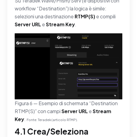
Su Teradek Wave/Prism/Serv (e dispositivi con
workflow “Destination”) la logica è simile:
selezioni una destinazione
RTMP(S)
e compili
Server URL
e
Stream Key
.
Figura 6 — Esempio di schermata “Destination
RTMP(S)” con campi
Server URL
e
Stream
Key
.
Fonte: Teradek (articolo RTMP).
4.1 Crea/Seleziona