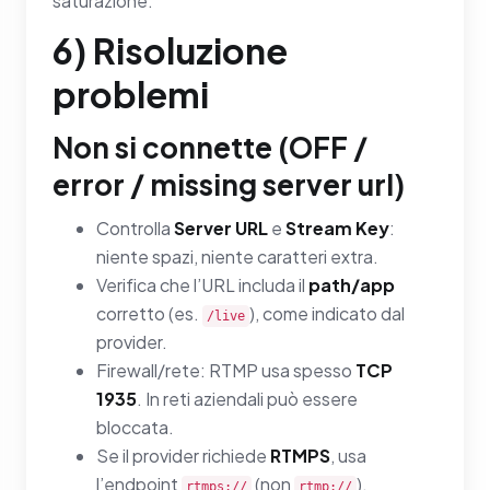
saturazione.
6) Risoluzione
problemi
Non si connette (OFF /
error / missing server url)
Controlla
Server URL
e
Stream Key
:
niente spazi, niente caratteri extra.
Verifica che l’URL includa il
path/app
corretto (es.
), come indicato dal
/live
provider.
Firewall/rete: RTMP usa spesso
TCP
1935
. In reti aziendali può essere
bloccata.
Se il provider richiede
RTMPS
, usa
l’endpoint
(non
).
rtmps://
rtmp://