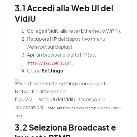
3.1 Accedi alla Web UI del
VidiU
Collega il VidiU alla rete (Ethernet o Wi?Fi).
Recupera l’
IP
del dispositivo (menu
Network
sul display).
Apri un browser e digita l’IP (es.
).
http://192.168.1.18
Clicca
Settings
.
Figura 2 — Web UI del VidiU: accesso alle
impostazioni.
Fonte: Ant Media Docs (esempio Web UI VidiU
Pro).
3.2 Seleziona Broadcast e