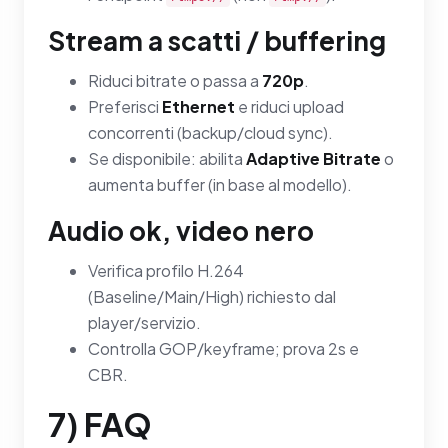
Stream a scatti / buffering
Riduci bitrate o passa a
720p
.
Preferisci
Ethernet
e riduci upload
concorrenti (backup/cloud sync).
Se disponibile: abilita
Adaptive Bitrate
o
aumenta buffer (in base al modello).
Audio ok, video nero
Verifica profilo H.264
(Baseline/Main/High) richiesto dal
player/servizio.
Controlla GOP/keyframe; prova 2s e
CBR.
7) FAQ