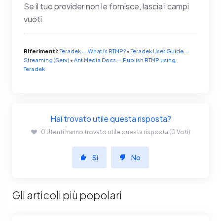
Se il tuo provider non le fornisce, lascia i campi
vuoti.
Riferimenti:
Teradek — What is RTMP?
•
Teradek User Guide —
Streaming (Serv)
•
Ant Media Docs — Publish RTMP using
Teradek
Hai trovato utile questa risposta?
0 Utenti hanno trovato utile questa risposta (0 Voti)
Sì
No
Gli articoli più popolari