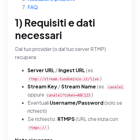
FAQ
1) Requisiti e dati
necessari
Dal tuo provider (o dal tuo server RTMP)
recupera:
Server URL
/
Ingest URL
(es.
)
rtmp://stream.tuodominio.it/live
Stream Key
/
Stream Name
(es.
canale1
oppure
)
canale1?token=ABC123
Eventuali
Username/Password
(solo se
richiesti)
Se richiesto:
RTMPS
(URL che inizia con
)
rtmps://