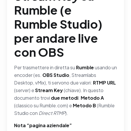
Rumble (e
Rumble Studio)
per andare live
con OBS
Per trasmettere in diretta su
Rumble
usando un
encoder (es.
OBS Studio
, Streamlabs
Desktop, vMix), ti servono due valori:
RTMP URL
(server) e
Stream Key
(chiave). In questo
documento trovi
due metodi
:
Metodo A
(classico su Rumble.com) e
Metodo B
(Rumble
Studio con
Direct RTMP
).
Nota “pagina aziendale”