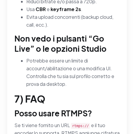
Riduci bitrate e/o passa a 720p.
Usa
CBR
e
keyframe 2s
.
Evita upload concorrenti (backup cloud,
call, ecc.).
Non vedo i pulsanti “Go
Live” o le opzioni Studio
Potrebbe essere un limite di
account/abilitazione o una modifica UI.
Controlla che tu sia sul profilo corretto e
prova da desktop.
7) FAQ
Posso usare RTMPS?
Se ti viene fornito un URL
e il tuo
rtmps://
encoder lo supporta, RTMPS aggiunge cifratura