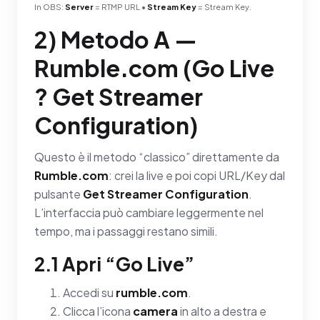
In OBS:
Server
= RTMP URL •
Stream Key
= Stream Key.
2) Metodo A —
Rumble.com (Go Live
? Get Streamer
Configuration)
Questo è il metodo “classico” direttamente da
Rumble.com
: crei la live e poi copi URL/Key dal
pulsante
Get Streamer Configuration
.
L’interfaccia può cambiare leggermente nel
tempo, ma i passaggi restano simili.
2.1 Apri “Go Live”
Accedi su
rumble.com
.
Clicca l’icona
camera
in alto a destra e