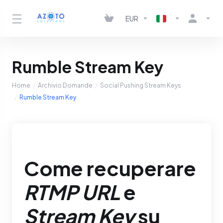
EUR
Rumble Stream Key
Home
Archivio Domande
Social Pushing Stream Keys
Rumble Stream Key
Come recuperare
RTMP URL
e
Stream Key
su