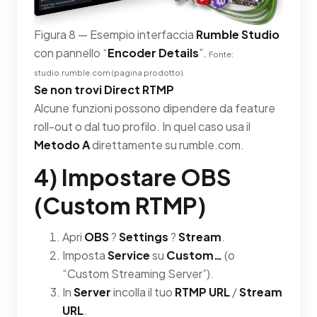
Figura 8 — Esempio interfaccia
Rumble Studio
con pannello “
Encoder Details
”.
Fonte:
studio.rumble.com (pagina prodotto).
Se non trovi Direct RTMP
Alcune funzioni possono dipendere da feature
roll-out o dal tuo profilo. In quel caso usa il
Metodo A
direttamente su rumble.com.
4) Impostare OBS
(Custom RTMP)
Apri
OBS
?
Settings
?
Stream
.
Imposta
Service
su
Custom…
(o
“Custom Streaming Server”).
In
Server
incolla il tuo
RTMP URL
/
Stream
URL
.