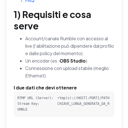
FAQ
1) Requisiti e cosa
serve
Account/canale Rumble con accesso al
live (l’abilitazione può dipendere dal profilo
e dalle policy del momento).
Un encoder (es.
OBS Studio
).
Connessione con upload stabile (meglio
Ethernet).
I due dati che devi ottenere
RTMP URL (Server):  rtmp(s)://HOST[:PORT]/PATH

Stream Key:         CHIAVE_LUNGA_GENERATA_DA_R
UMBLE