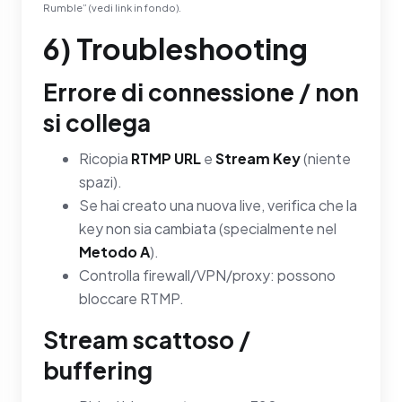
Rumble” (vedi link in fondo).
6) Troubleshooting
Errore di connessione / non
si collega
Ricopia
RTMP URL
e
Stream Key
(niente
spazi).
Se hai creato una nuova live, verifica che la
key non sia cambiata (specialmente nel
Metodo A
).
Controlla firewall/VPN/proxy: possono
bloccare RTMP.
Stream scattoso /
buffering