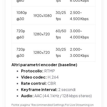
@60
fps
6.000 Kbps
1080p
30/25
2.500–
1920×1080
@30
fps
4.500 Kbps
720p
60/50
3.000–
1280×720
@60
fps
4.000 Kbps
720p
30/25
2.000–
1280×720
@30
fps
3.000 Kbps
Altri parametri encoder (baseline)
Protocollo:
RTMP
Video codec:
H.264
Rate control:
CBR
Keyframe interval:
2 secondi
Audio:
AAC (44.1 kHz / 128 kbps stereo)
Fonte: pagina “Recommended Settings For Live Streaming on