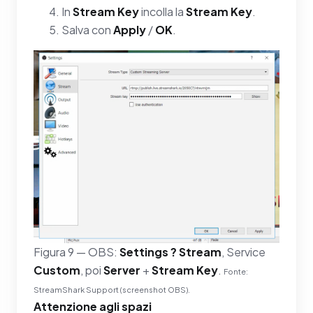
In
Stream Key
incolla la
Stream Key
.
Salva con
Apply
/
OK
.
Figura 9 — OBS:
Settings ? Stream
, Service
Custom
, poi
Server
+
Stream Key
.
Fonte:
StreamShark Support (screenshot OBS).
Attenzione agli spazi