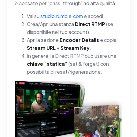
è pensato per “pass-through” ad alta qualità.
Vai su
studio.rumble.com
e accedi.
Crea/Apri una stanza
Direct RTMP
(se
disponibile nel tuo account).
Apri la sezione
Encoder Details
e copia
Stream URL
+
Stream Key
.
In genere, la Direct RTMP può usare una
chiave “statica”
(set & forget) con
possibilità di reset/rigenerazione.