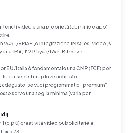
tenuti video e una proprietà (dominio o app)
tire.
n VAST/VMAP (o integrazione IMA): es. Video.js
ayer + IMA, JW Player/JWP, Bitmovin,
per EU/Italia è fondamentale una CMP (TCF) per
 la consent string dove richiesto.
t
adeguato: se vuoi programmatic “premium”
sso serve una soglia minima (varia per
idi)
 1 (o più) creatività video pubblicitarie e
.
Fonte: IAB.