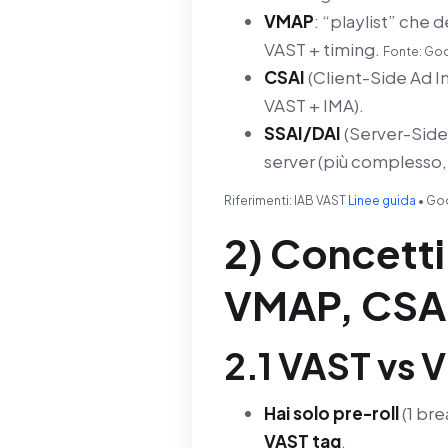
VMAP
: “playlist” che 
VAST + timing.
Fonte: Goo
CSAI
(Client-Side Ad Ins
VAST + IMA).
SSAI/DAI
(Server-Side 
server (più complesso
Riferimenti: IAB VAST
Linee guida
• Go
2) Concetti
VMAP, CSAI
2.1 VAST vs
Hai solo pre-roll
(1 br
VAST tag
.