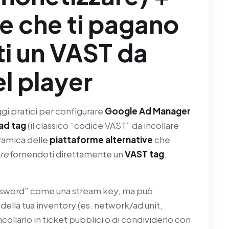
ve che ti pagano
i un VAST da
el player
ggi pratici per configurare
Google Ad Manager
ad tag
(il classico “codice VAST” da incollare
oramica delle
piattaforme alternative
che
re
fornendoti direttamente un
VAST tag
.
ssword” come una stream key, ma può
ella tua inventory (es. network/ad unit,
ncollarlo in ticket pubblici o di condividerlo con