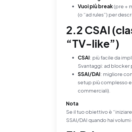
Vuoi più break
(pre + m
(o “ad rules”) per descr
2.2 CSAI (cla
“TV-like”)
CSAI
: più facile da im
Svantaggi: ad blocker p
SSAI/DAI
: migliore co
setup più complesso e 
commerciali).
Nota
Se il tuo obiettivo è “iniziar
SSAI/DAI quando hai volumi 