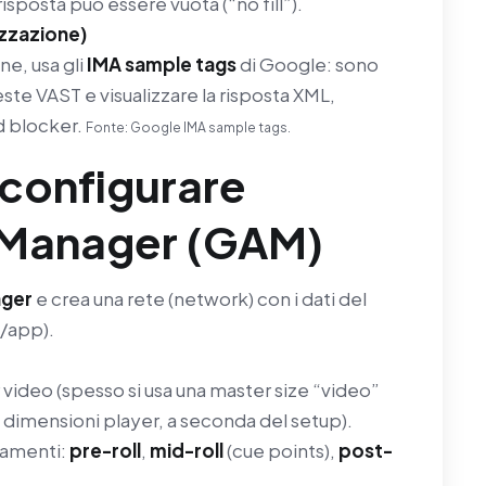
isposta può essere vuota (“no fill”).
zzazione)
ne, usa gli
IMA sample tags
di Google: sono
este VAST e visualizzare la risposta XML,
ad blocker.
Fonte: Google IMA sample tags.
 configurare
 Manager (GAM)
ager
e crea una rete (network) con i dati del
o/app).
video (spesso si usa una master size “video”
 dimensioni player, a seconda del setup).
namenti:
pre-roll
,
mid-roll
(cue points),
post-