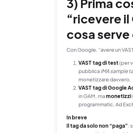
3) Prima co
“ricevere i
cosa serve
Con Google, “avere un VAST t
VAST tag di test
(per v
pubblica
IMA sample t
monetizzare davvero.
VAST tag di Google 
in GAM, ma
monetizzi
programmatic, Ad Exch
In breve
Il tag da solo non “paga”
: 