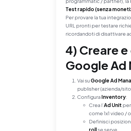
programmatic / partner), la r
Test rapido (senza moneti
Per provare la tua integrazio
URL pronti per testare richi
ricordandoti di disattivare 
4) Creare e
Google Ad
Vai su
Google Ad Man
publisher (azienda/sit
Configura
Inventory
:
Crea l’
Ad Unit
per 
come 1x1 video / o
Definisci posizio
roll
se serve.