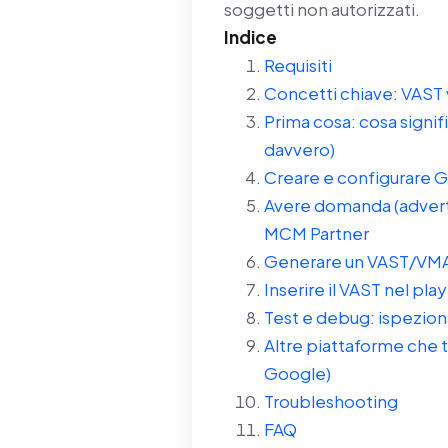
soggetti non autorizzati.
Indice
Requisiti
Concetti chiave: VAST 
Prima cosa: cosa signif
davvero)
Creare e configurare 
Avere domanda (adverti
MCM Partner
Generare un VAST/VMA
Inserire il VAST nel pl
Test e debug: ispezionar
Altre piattaforme che t
Google)
Troubleshooting
FAQ