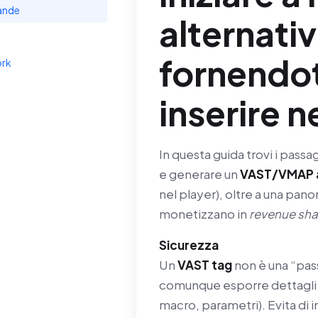
ande
alternati
fornendot
ork
inserire n
In questa guida trovi i passa
e generare un
VAST/VMAP 
nel player), oltre a una pan
monetizzano in
revenue sha
Sicurezza
Un
VAST tag
non è una “pa
comunque esporre dettagli d
macro, parametri). Evita di i