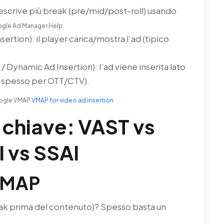
descrive più break (pre/mid/post-roll) usando
gle Ad Manager Help.
ertion): il player carica/mostra l’ad (tipico
/ Dynamic Ad Insertion): l’ad viene inserita lato
, spesso per OTT/CTV).
ogle VMAP
VMAP for video ad insertion
 chiave: VAST vs
 vs SSAI
 VMAP
eak prima del contenuto)? Spesso basta un