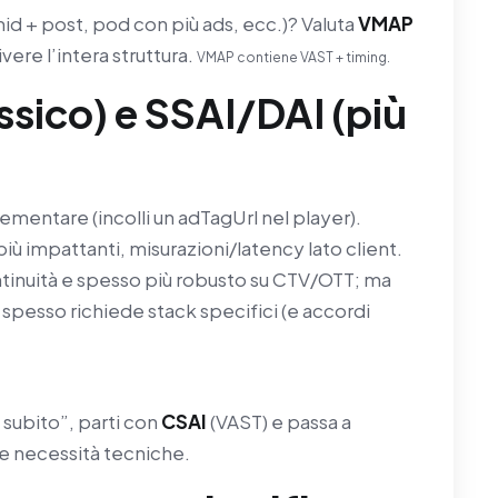
id + post, pod con più ads, ecc.)? Valuta
VMAP
ivere l’intera struttura.
VMAP contiene VAST + timing.
ssico) e SSAI/DAI (più
plementare (incolli un adTagUrl nel player).
iù impattanti, misurazioni/latency lato client.
ntinuità e spesso più robusto su CTV/OTT; ma
spesso richiede stack specifici (e accordi
e subito”, parti con
CSAI
(VAST) e passa a
e necessità tecniche.