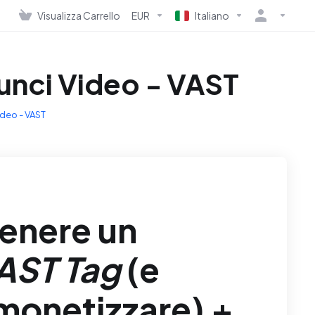
Visualizza Carrello
EUR
Italiano
unci Video - VAST
deo - VAST
enere un
AST Tag
(e
 monetizzare) +