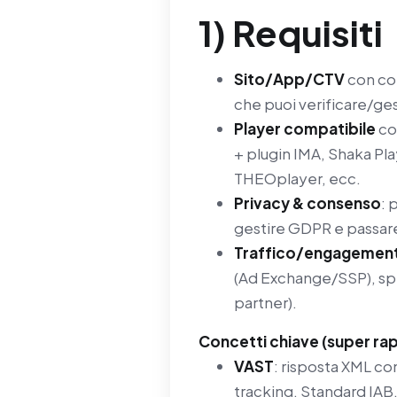
1) Requisiti
Sito/App/CTV
con con
che puoi verificare/ges
Player compatibile
co
+ plugin IMA, Shaka Pl
THEOplayer, ecc.
Privacy & consenso
: 
gestire GDPR e passare
Traffico/engagemen
(Ad Exchange/SSP), spe
partner).
Concetti chiave (super rap
VAST
: risposta XML con
tracking. Standard IAB