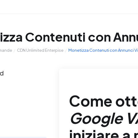
zza Contenuti con Ann
omande
CDN Unlimited Enterpise
Monetizza Contenuti con Annunci Vi
ud
Come ott
Google V
iniziare a