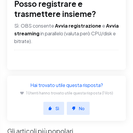
Posso registrare e
trasmettere insieme?
Sì: OBS consente
Avvia registrazione
e
Avvia
streaming
in parallelo (valuta però CPU/disk e
bitrate).
Hai trovato utile questa risposta?
1 Utenti hanno trovato utile questa risposta (1 Voti)
Sì
No
Gli articoli più popolari