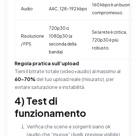
160 kbps è un buon
Audio
AAC, 128–192 kbps
compromesso.
720p30 o
Se la rete è critica,
Risoluzione
1080p30 (a
720p30 è più
/ FPS
seconda della
robusto.
banda)
Regola pratica sull’upload
Tieni il bitrate totale (video+audio) al massimo al
60–70%
del tuo upload reale (misurato), per
evitare saturazione e instabilità.
4) Test di
funzionamento
Verifica che scene e sorgenti siano ok
(audio che “muove” i livelli, preview visibile).