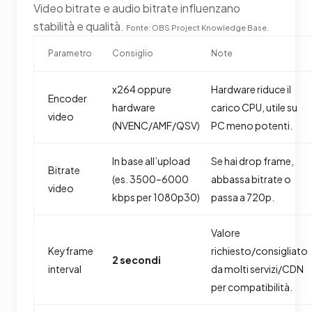
Video bitrate e audio bitrate influenzano
stabilità e qualità.
Fonte: OBS Project Knowledge Base.
Parametro
Consiglio
Note
x264 oppure
Hardware riduce il
Encoder
hardware
carico CPU, utile su
video
(NVENC/AMF/QSV)
PC meno potenti.
In base all’upload
Se hai drop frame,
Bitrate
(es. 3500–6000
abbassa bitrate o
video
kbps per 1080p30)
passa a 720p.
Valore
Keyframe
richiesto/consigliato
2 secondi
interval
da molti servizi/CDN
per compatibilità.