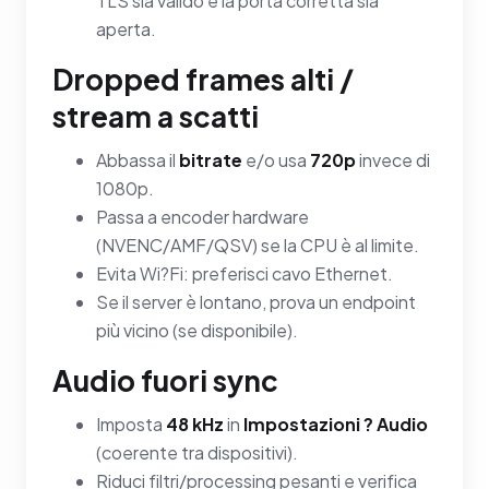
TLS sia valido e la porta corretta sia
aperta.
Dropped frames alti /
stream a scatti
Abbassa il
bitrate
e/o usa
720p
invece di
1080p.
Passa a encoder hardware
(NVENC/AMF/QSV) se la CPU è al limite.
Evita Wi?Fi: preferisci cavo Ethernet.
Se il server è lontano, prova un endpoint
più vicino (se disponibile).
Audio fuori sync
Imposta
48 kHz
in
Impostazioni ? Audio
(coerente tra dispositivi).
Riduci filtri/processing pesanti e verifica