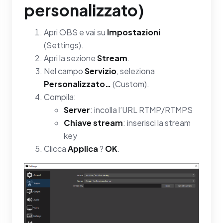
personalizzato)
Apri OBS e vai su
Impostazioni
(Settings).
Apri la sezione
Stream
.
Nel campo
Servizio
, seleziona
Personalizzato…
(Custom).
Compila:
Server
: incolla l’URL RTMP/RTMPS
Chiave stream
: inserisci la stream
key
Clicca
Applica
?
OK
.