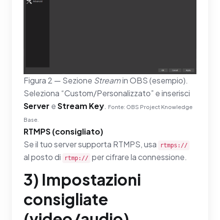
Figura 2 — Sezione
Stream
in OBS (esempio).
Seleziona “Custom/Personalizzato” e inserisci
Server
e
Stream Key
.
Fonte: OBS Project Knowledge
Base.
RTMPS (consigliato)
Se il tuo server supporta RTMPS, usa
rtmps://
al posto di
per cifrare la connessione.
rtmp://
3) Impostazioni
consigliate
(video/audio)