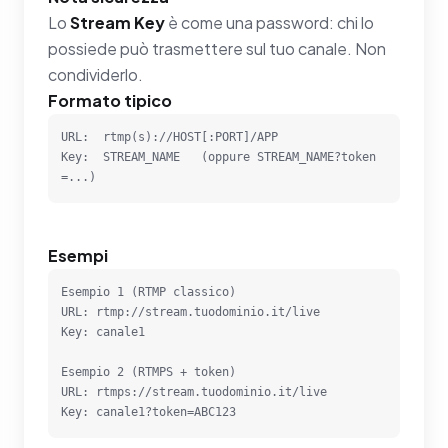
Lo
Stream Key
è come una password: chi lo
possiede può trasmettere sul tuo canale. Non
condividerlo.
Formato tipico
URL:  rtmp(s)://HOST[:PORT]/APP

Key:  STREAM_NAME   (oppure STREAM_NAME?token
=...)
Esempi
Esempio 1 (RTMP classico)

URL: rtmp://stream.tuodominio.it/live

Key: canale1

Esempio 2 (RTMPS + token)

URL: rtmps://stream.tuodominio.it/live

Key: canale1?token=ABC123