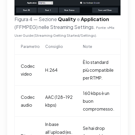
Figura 4 — Sezione
Quality
e
Application
(FFMPEG) nelle Streaming Settings.
Fonte: vMix
User Guide (Streaming Getting Started/Settings).
Parametro
Consiglio
Note
È lo standard
Codec
H.264
più compatibile
video
per RTMP.
160 kbps è un
Codec
AAC (128–192
buon
audio
kbps)
compromesso.
In base
Se hai drop
all’upload (es.