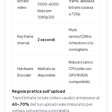
Bitrate
frame, abbassa
3500–6000
video
bitrate o passa
kbps per
a 720p.
1080p30)
Molti
Keyframe
servizi/CDN lo
2 secondi
interval
richiedono o lo
consigliano.
Riduce il carico
Hardware
Abilitalo se
CPU (utile con
Encoder
disponibile
GPU NVIDIA
compatibile).
Regola pratica sull’upload
Tieni il bitrate totale (video+audio) al massimo al
60–70%
del tuo upload reale (misurato) per
evitare saturazione e instabilità.