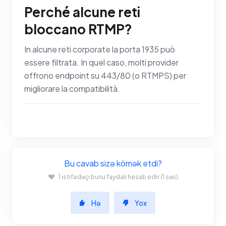
Perché alcune reti
bloccano RTMP?
In alcune reti corporate la porta 1935 può
essere filtrata. In quel caso, molti provider
offrono endpoint su 443/80 (o RTMPS) per
migliorare la compatibilità.
Bu cavab sizə kömək etdi?
1 istifadəçi bunu faydalı hesab edir (1 səs)
Hə
Yox