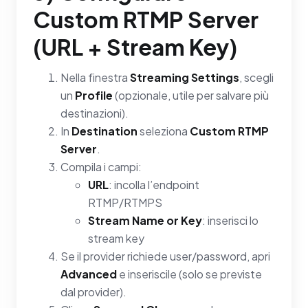
Custom RTMP Server
(URL + Stream Key)
Nella finestra
Streaming Settings
, scegli
un
Profile
(opzionale, utile per salvare più
destinazioni).
In
Destination
seleziona
Custom RTMP
Server
.
Compila i campi:
URL
: incolla l’endpoint
RTMP/RTMPS
Stream Name or Key
: inserisci lo
stream key
Se il provider richiede user/password, apri
Advanced
e inseriscile (solo se previste
dal provider).