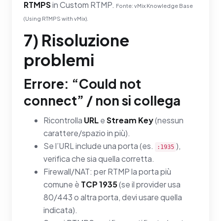
RTMPS
in Custom RTMP.
Fonte: vMix Knowledge Base
(Using RTMPS with vMix).
7) Risoluzione
problemi
Errore: “Could not
connect” / non si collega
Ricontrolla
URL
e
Stream Key
(nessun
carattere/spazio in più).
Se l’URL include una porta (es.
),
:1935
verifica che sia quella corretta.
Firewall/NAT: per RTMP la porta più
comune è
TCP 1935
(se il provider usa
80/443 o altra porta, devi usare quella
indicata).