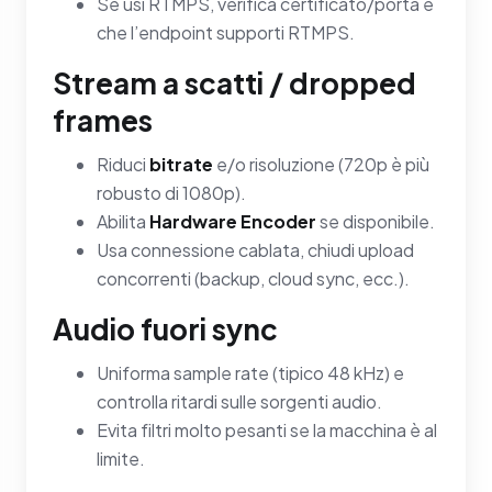
Se usi RTMPS, verifica certificato/porta e
che l’endpoint supporti RTMPS.
Stream a scatti / dropped
frames
Riduci
bitrate
e/o risoluzione (720p è più
robusto di 1080p).
Abilita
Hardware Encoder
se disponibile.
Usa connessione cablata, chiudi upload
concorrenti (backup, cloud sync, ecc.).
Audio fuori sync
Uniforma sample rate (tipico 48 kHz) e
controlla ritardi sulle sorgenti audio.
Evita filtri molto pesanti se la macchina è al
limite.