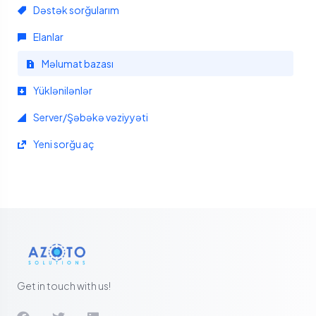
Dəstək sorğularım
Elanlar
Məlumat bazası
Yüklənilənlər
Server/Şəbəkə vəziyyəti
Yeni sorğu aç
Get in touch with us!