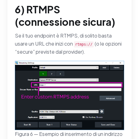
6) RTMPS
(connessione sicura)
Se il tuo endpoint è RTMPS, di solito basta
usare un URL che inizi con
(o le opzioni
rtmps://
“secure” previste dal provider).
Figura 6 — Esempio di inserimento di un indirizzo