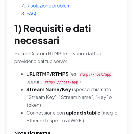
Risoluzione problemi
FAQ
1) Requisiti e dati
necessari
Per un Custom RTMP ti servono, dal tuo
provider o dal tuo server:
URL RTMP/RTMPS
(es.
rtmp://host/app
oppure
)
rtmps://host/app
Stream Name/Key
(spesso chiamato
“Stream Key”, “Stream Name”, “Key” o
token)
Connessione con
upload stabile
(meglio
Ethernet rispetto al Wi?Fi)
Nota sicurezza