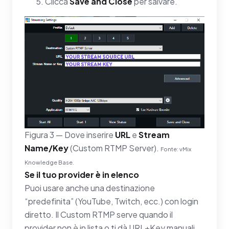
Clicca
Save and Close
per salvare.
Figura 3 — Dove inserire
URL
e
Stream
Name/Key
(Custom RTMP Server).
Fonte: vMix
Knowledge Base.
Se il tuo provider è in elenco
Puoi usare anche una destinazione
“predefinita” (YouTube, Twitch, ecc.) con login
diretto. Il Custom RTMP serve quando il
provider non è in lista o ti dà URL+Key manuali.