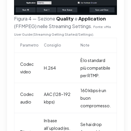
Figura 4 — Sezione
Quality
e
Application
(FFMPEG) nelle Streaming Settings.
Fonte: vMix
User Guide (Streaming Getting Started/Settings).
Parametro
Consiglio
Note
È lo standard
Codec
H.264
più compatibile
video
per RTMP.
160 kbps è un
Codec
AAC (128–192
buon
audio
kbps)
compromesso.
In base
Se hai drop
all’upload (es.