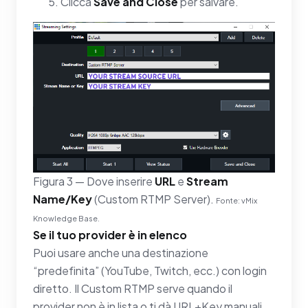
Clicca
Save and Close
per salvare.
Figura 3 — Dove inserire
URL
e
Stream
Name/Key
(Custom RTMP Server).
Fonte: vMix
Knowledge Base.
Se il tuo provider è in elenco
Puoi usare anche una destinazione
“predefinita” (YouTube, Twitch, ecc.) con login
diretto. Il Custom RTMP serve quando il
provider non è in lista o ti dà URL+Key manuali.