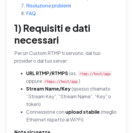
Risoluzione problemi
FAQ
1) Requisiti e dati
necessari
Per un Custom RTMP ti servono, dal tuo
provider o dal tuo server:
URL RTMP/RTMPS
(es.
rtmp://host/app
oppure
)
rtmps://host/app
Stream Name/Key
(spesso chiamato
“Stream Key”, “Stream Name”, “Key” o
token)
Connessione con
upload stabile
(meglio
Ethernet rispetto al Wi?Fi)
Nota sicurezza