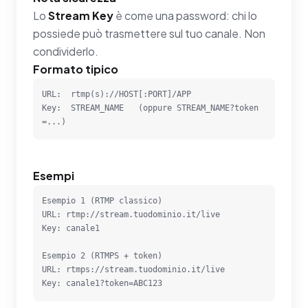
Lo
Stream Key
è come una password: chi lo
possiede può trasmettere sul tuo canale. Non
condividerlo.
Formato tipico
URL:  rtmp(s)://HOST[:PORT]/APP

Key:  STREAM_NAME   (oppure STREAM_NAME?token
=...)
Esempi
Esempio 1 (RTMP classico)

URL: rtmp://stream.tuodominio.it/live

Key: canale1

Esempio 2 (RTMPS + token)

URL: rtmps://stream.tuodominio.it/live

Key: canale1?token=ABC123