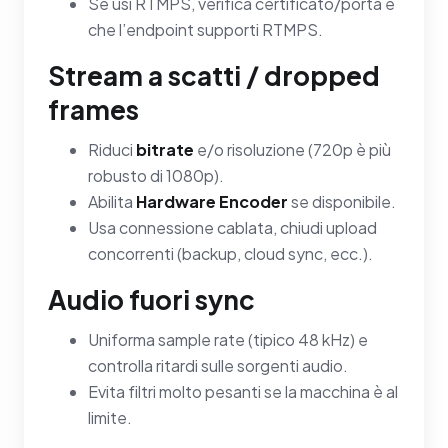
Se usi RTMPS, verifica certificato/porta e
che l’endpoint supporti RTMPS.
Stream a scatti / dropped
frames
Riduci
bitrate
e/o risoluzione (720p è più
robusto di 1080p).
Abilita
Hardware Encoder
se disponibile.
Usa connessione cablata, chiudi upload
concorrenti (backup, cloud sync, ecc.).
Audio fuori sync
Uniforma sample rate (tipico 48 kHz) e
controlla ritardi sulle sorgenti audio.
Evita filtri molto pesanti se la macchina è al
limite.