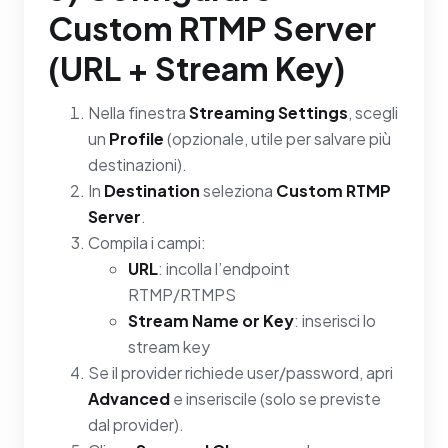
Custom RTMP Server
(URL + Stream Key)
Nella finestra
Streaming Settings
, scegli
un
Profile
(opzionale, utile per salvare più
destinazioni).
In
Destination
seleziona
Custom RTMP
Server
.
Compila i campi:
URL
: incolla l’endpoint
RTMP/RTMPS
Stream Name or Key
: inserisci lo
stream key
Se il provider richiede user/password, apri
Advanced
e inseriscile (solo se previste
dal provider).