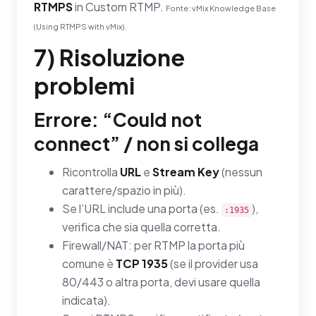
RTMPS
in Custom RTMP.
Fonte: vMix Knowledge Base
(Using RTMPS with vMix).
7) Risoluzione
problemi
Errore: “Could not
connect” / non si collega
Ricontrolla
URL
e
Stream Key
(nessun
carattere/spazio in più).
Se l’URL include una porta (es.
),
:1935
verifica che sia quella corretta.
Firewall/NAT: per RTMP la porta più
comune è
TCP 1935
(se il provider usa
80/443 o altra porta, devi usare quella
indicata).