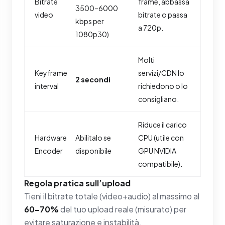
Bitrate
frame, abbassa
3500–6000
video
bitrate o passa
kbps per
a 720p.
1080p30)
Molti
Keyframe
servizi/CDN lo
2 secondi
interval
richiedono o lo
consigliano.
Riduce il carico
Hardware
Abilitalo se
CPU (utile con
Encoder
disponibile
GPU NVIDIA
compatibile).
Regola pratica sull’upload
Tieni il bitrate totale (video+audio) al massimo al
60–70%
del tuo upload reale (misurato) per
evitare saturazione e instabilità.