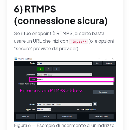
6) RTMPS
(connessione sicura)
Se il tuo endpoint è RTMPS, di solito basta
usare un URL che inizi con
(o le opzioni
rtmps://
“secure” previste dal provider).
Figura 6 — Esempio di inserimento di un indirizzo