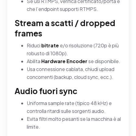
Se usi RTMPS, verifica certificato/porta e
che l’endpoint supporti RTMPS.
Stream a scatti / dropped
frames
Riduci
bitrate
e/o risoluzione (720p è più
robusto di 1080p).
Abilita
Hardware Encoder
se disponibile.
Usa connessione cablata, chiudi upload
concorrenti (backup, cloud sync, ecc.).
Audio fuori sync
Uniforma sample rate (tipico 48 kHz) e
controlla ritardi sulle sorgenti audio.
Evita filtri molto pesanti se la macchina è al
limite.