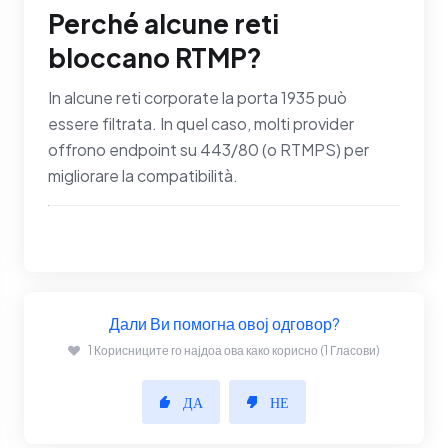
Perché alcune reti
bloccano RTMP?
In alcune reti corporate la porta 1935 può
essere filtrata. In quel caso, molti provider
offrono endpoint su 443/80 (o RTMPS) per
migliorare la compatibilità.
Дали Ви помогна овој одговор?
1 Корисниците го најдоа ова како корисно (1 Гласови)
ДА
НЕ