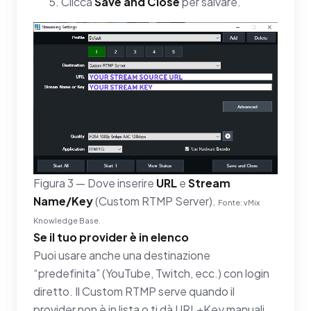
Clicca
Save and Close
per salvare.
Figura 3 — Dove inserire
URL
e
Stream
Name/Key
(Custom RTMP Server).
Fonte: vMix
Knowledge Base.
Se il tuo provider è in elenco
Puoi usare anche una destinazione
“predefinita” (YouTube, Twitch, ecc.) con login
diretto. Il Custom RTMP serve quando il
provider non è in lista o ti dà URL+Key manuali.