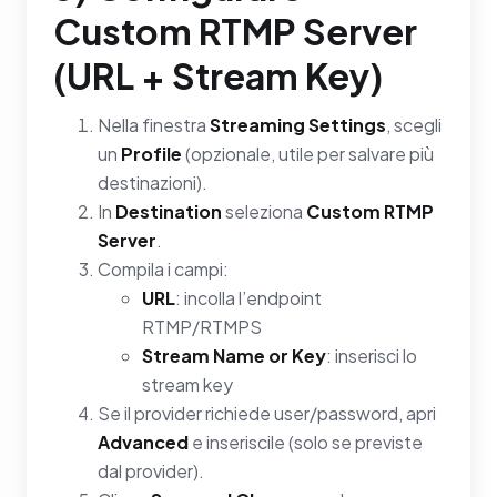
Custom RTMP Server
(URL + Stream Key)
Nella finestra
Streaming Settings
, scegli
un
Profile
(opzionale, utile per salvare più
destinazioni).
In
Destination
seleziona
Custom RTMP
Server
.
Compila i campi:
URL
: incolla l’endpoint
RTMP/RTMPS
Stream Name or Key
: inserisci lo
stream key
Se il provider richiede user/password, apri
Advanced
e inseriscile (solo se previste
dal provider).