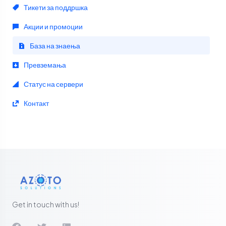
Тикети за поддршка
Акции и промоции
База на знаења
Превземања
Статус на сервери
Контакт
Get in touch with us!