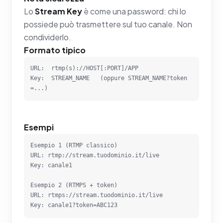
Lo
Stream Key
è come una password: chi lo
possiede può trasmettere sul tuo canale. Non
condividerlo.
Formato tipico
URL:  rtmp(s)://HOST[:PORT]/APP

Key:  STREAM_NAME   (oppure STREAM_NAME?token
=...)
Esempi
Esempio 1 (RTMP classico)

URL: rtmp://stream.tuodominio.it/live

Key: canale1

Esempio 2 (RTMPS + token)

URL: rtmps://stream.tuodominio.it/live

Key: canale1?token=ABC123