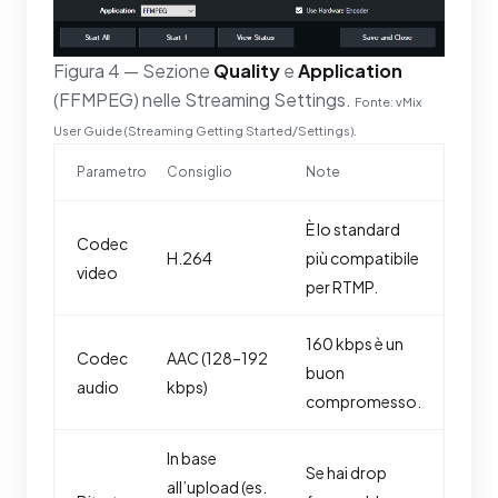
Figura 4 — Sezione
Quality
e
Application
(FFMPEG) nelle Streaming Settings.
Fonte: vMix
User Guide (Streaming Getting Started/Settings).
Parametro
Consiglio
Note
È lo standard
Codec
H.264
più compatibile
video
per RTMP.
160 kbps è un
Codec
AAC (128–192
buon
audio
kbps)
compromesso.
In base
Se hai drop
all’upload (es.