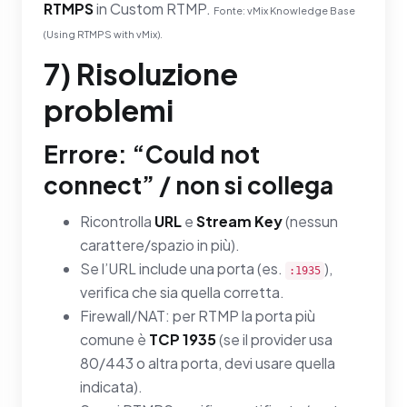
RTMPS
in Custom RTMP.
Fonte: vMix Knowledge Base
(Using RTMPS with vMix).
7) Risoluzione
problemi
Errore: “Could not
connect” / non si collega
Ricontrolla
URL
e
Stream Key
(nessun
carattere/spazio in più).
Se l’URL include una porta (es.
),
:1935
verifica che sia quella corretta.
Firewall/NAT: per RTMP la porta più
comune è
TCP 1935
(se il provider usa
80/443 o altra porta, devi usare quella
indicata).