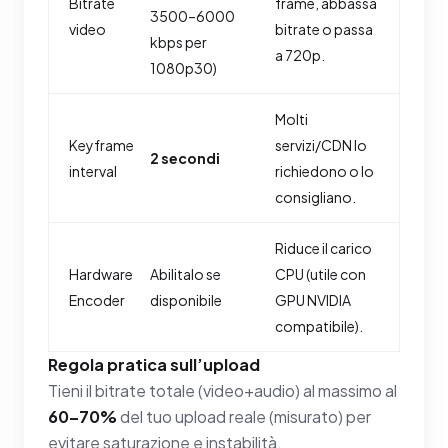
Bitrate
frame, abbassa
3500–6000
video
bitrate o passa
kbps per
a 720p.
1080p30)
Molti
Keyframe
servizi/CDN lo
2 secondi
interval
richiedono o lo
consigliano.
Riduce il carico
Hardware
Abilitalo se
CPU (utile con
Encoder
disponibile
GPU NVIDIA
compatibile).
Regola pratica sull’upload
Tieni il bitrate totale (video+audio) al massimo al
60–70%
del tuo upload reale (misurato) per
evitare saturazione e instabilità.