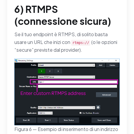
6) RTMPS
(connessione sicura)
Se il tuo endpoint è RTMPS, di solito basta
usare un URL che inizi con
(o le opzioni
rtmps://
“secure” previste dal provider).
Figura 6 — Esempio di inserimento di un indirizzo