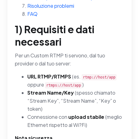
Risoluzione problemi
FAQ
1) Requisiti e dati
necessari
Per un Custom RTMP ti servono, dal tuo
provider o dal tuo server:
URL RTMP/RTMPS
(es.
rtmp://host/app
oppure
)
rtmps://host/app
Stream Name/Key
(spesso chiamato
“Stream Key”, “Stream Name”, “Key” o
token)
Connessione con
upload stabile
(meglio
Ethernet rispetto al Wi?Fi)
Nota sicurezza