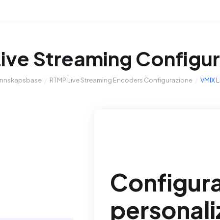
ive Streaming Configu
nnskapsbase
RTMP Live Streaming Encoders Configurazione
VMIX L
Configur
personali