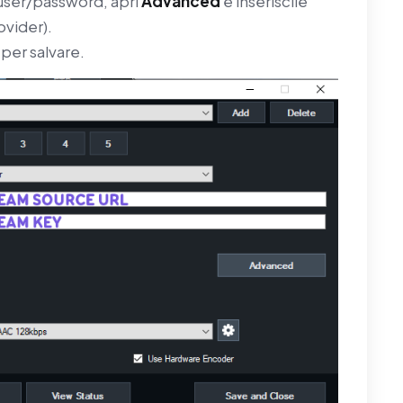
 user/password, apri
Advanced
e inseriscile
ovider).
per salvare.