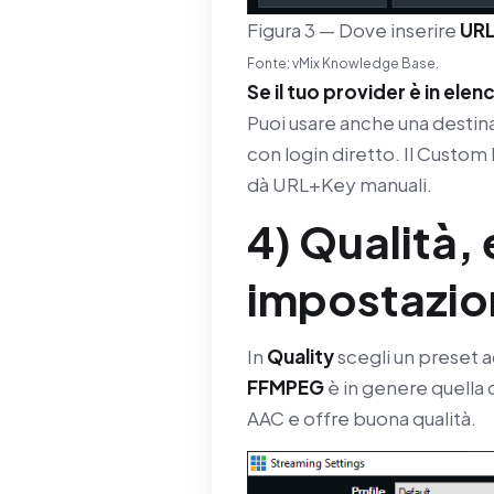
Figura 3 — Dove inserire
UR
Fonte: vMix Knowledge Base.
Se il tuo provider è in elen
Puoi usare anche una destin
con login diretto. Il Custom 
dà URL+Key manuali.
4) Qualità,
impostazion
In
Quality
scegli un preset a
FFMPEG
è in genere quella
AAC e offre buona qualità.