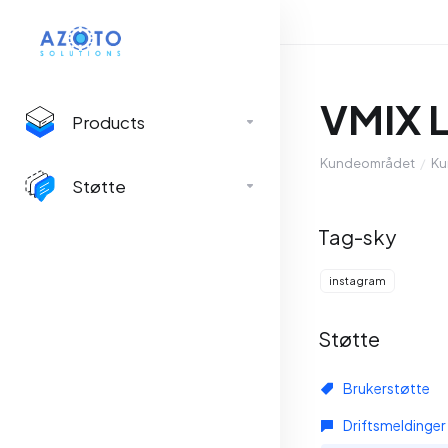
VMIX L
Products
Kundeområdet
Ku
Støtte
Tag-sky
instagram
Støtte
Brukerstøtte
Driftsmeldinger