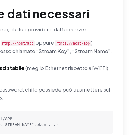
 e dati necessari
o, dal tuo provider o dal tuo server:
.
oppure
)
rtmp://host/app
rtmps://host/app
esso chiamato “Stream Key”, “Stream Name”,
ad stabile
(meglio Ethernet rispetto al Wi?Fi)
assword: chi lo possiede può trasmettere sul
o.
]/APP

re STREAM_NAME?token=...)