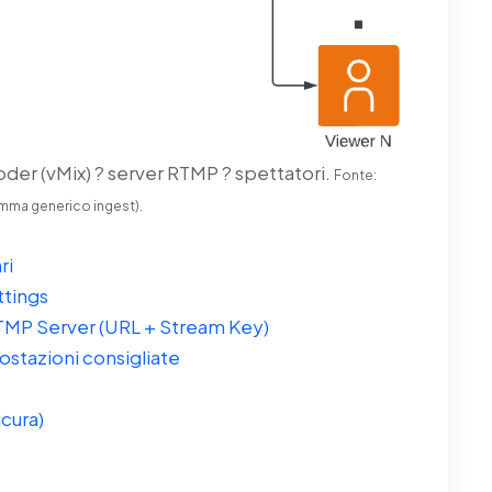
coder (vMix) ? server RTMP ? spettatori.
Fonte:
ma generico ingest).
ri
ttings
MP Server (URL + Stream Key)
ostazioni consigliate
cura)