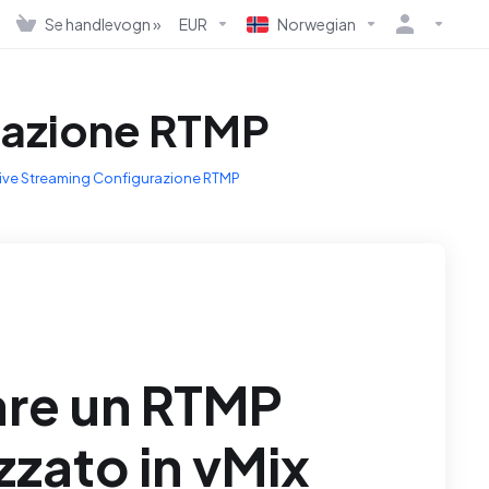
Se handlevogn »
EUR
Norwegian
razione RTMP
ive Streaming Configurazione RTMP
are un RTMP
zzato in vMix