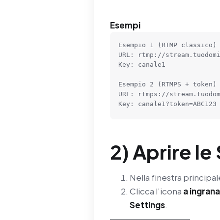
Esempi
Esempio 1 (RTMP classico)

URL: rtmp://stream.tuodomi
Key: canale1

Esempio 2 (RTMPS + token)

URL: rtmps://stream.tuodom
Key: canale1?token=ABC123
2) Aprire l
Nella finestra principal
Clicca l’icona
a ingran
Settings
.