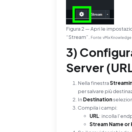
Figura 2 — Apri le impostazi
“Stream”.
Fonte: vMix Knowledge
3) Configu
Server (URL
Nella finestra
Streamin
per salvare più destinaz
In
Destination
selezio
Compila i campi:
URL
: incolla l’e
Stream Name or 