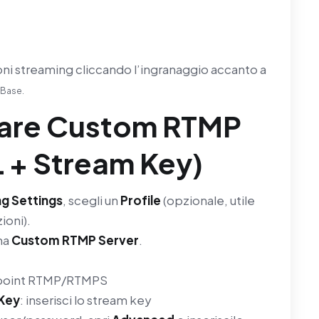
oni streaming cliccando l’ingranaggio accanto a
 Base.
rare Custom RTMP
 + Stream Key)
g Settings
, scegli un
Profile
(opzionale, utile
ioni).
na
Custom RTMP Server
.
ndpoint RTMP/RTMPS
Key
: inserisci lo stream key