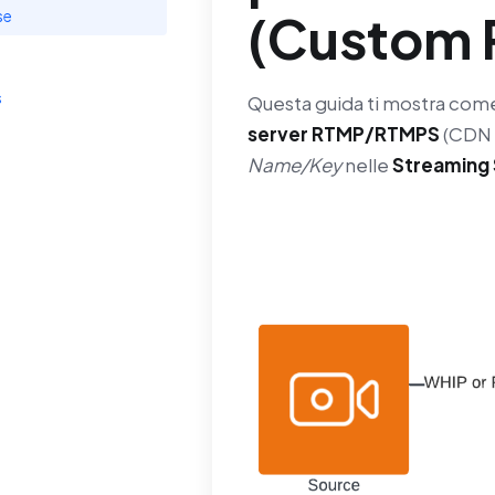
(Custom 
se
s
Questa guida ti mostra co
server RTMP/RTMPS
(CDN 
Name/Key
nelle
Streaming 