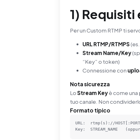
1) Requisiti
Per un Custom RTMP ti servon
URL RTMP/RTMPS
(es
Stream Name/Key
(sp
“Key” o token)
Connessione con
uplo
Nota sicurezza
Lo
Stream Key
è come una p
tuo canale. Non condividerl
Formato tipico
URL:  rtmp(s)://HOST[:PORT
Key:  STREAM_NAME   (oppu