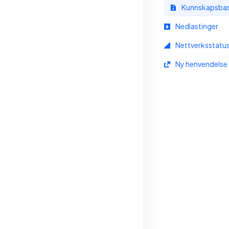
Kunnskapsba
Nedlastinger
Nettverksstatu
Ny henvendelse