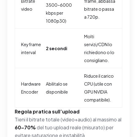
Bitrate
frame, abbassa
3500–6000
video
bitrate o passa
kbps per
a 720p.
1080p30)
Molti
Keyframe
servizi/CDN lo
2 secondi
interval
richiedono o lo
consigliano.
Riduce il carico
Hardware
Abilitalo se
CPU (utile con
Encoder
disponibile
GPU NVIDIA
compatibile).
Regola pratica sull’upload
Tieni il bitrate totale (video+audio) al massimo al
60–70%
del tuo upload reale (misurato) per
evitare saturazione e instabilità.