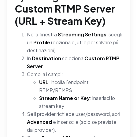
Custom RTMP Server
(URL + Stream Key)
Nella finestra
Streaming Settings
, scegli
un
Profile
(opzionale, utile per salvare più
destinazioni).
In
Destination
seleziona
Custom RTMP
Server
.
Compila i campi:
URL
: incolla l’endpoint
RTMP/RTMPS
Stream Name or Key
: inserisci lo
stream key
Se il provider richiede user/password, apri
Advanced
e inseriscile (solo se previste
dal provider).