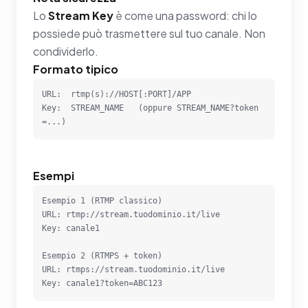
Lo
Stream Key
è come una password: chi lo
possiede può trasmettere sul tuo canale. Non
condividerlo.
Formato tipico
URL:  rtmp(s)://HOST[:PORT]/APP

Key:  STREAM_NAME   (oppure STREAM_NAME?token
=...)
Esempi
Esempio 1 (RTMP classico)

URL: rtmp://stream.tuodominio.it/live

Key: canale1

Esempio 2 (RTMPS + token)

URL: rtmps://stream.tuodominio.it/live

Key: canale1?token=ABC123