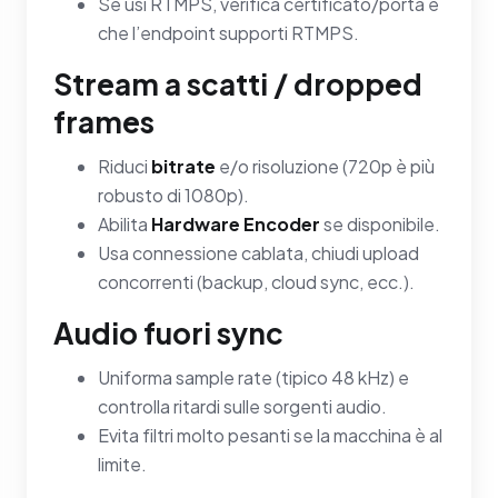
Se usi RTMPS, verifica certificato/porta e
che l’endpoint supporti RTMPS.
Stream a scatti / dropped
frames
Riduci
bitrate
e/o risoluzione (720p è più
robusto di 1080p).
Abilita
Hardware Encoder
se disponibile.
Usa connessione cablata, chiudi upload
concorrenti (backup, cloud sync, ecc.).
Audio fuori sync
Uniforma sample rate (tipico 48 kHz) e
controlla ritardi sulle sorgenti audio.
Evita filtri molto pesanti se la macchina è al
limite.