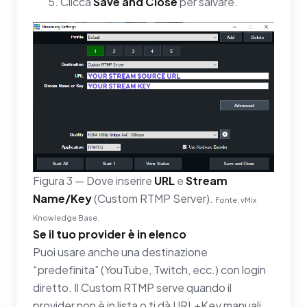
Clicca
Save and Close
per salvare.
Figura 3 — Dove inserire
URL
e
Stream
Name/Key
(Custom RTMP Server).
Fonte: vMix
Knowledge Base.
Se il tuo provider è in elenco
Puoi usare anche una destinazione
“predefinita” (YouTube, Twitch, ecc.) con login
diretto. Il Custom RTMP serve quando il
provider non è in lista o ti dà URL+Key manuali.