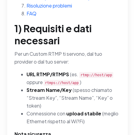
Risoluzione problemi
FAQ
1) Requisiti e dati
necessari
Per un Custom RTMP ti servono, dal tuo
provider o dal tuo server:
URL RTMP/RTMPS
(es.
rtmp://host/app
oppure
)
rtmps://host/app
Stream Name/Key
(spesso chiamato
“Stream Key”, “Stream Name”, “Key” o
token)
Connessione con
upload stabile
(meglio
Ethernet rispetto al Wi?Fi)
Nota sicurezza