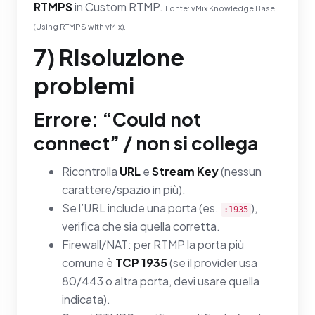
RTMPS
in Custom RTMP.
Fonte: vMix Knowledge Base
(Using RTMPS with vMix).
7) Risoluzione
problemi
Errore: “Could not
connect” / non si collega
Ricontrolla
URL
e
Stream Key
(nessun
carattere/spazio in più).
Se l’URL include una porta (es.
),
:1935
verifica che sia quella corretta.
Firewall/NAT: per RTMP la porta più
comune è
TCP 1935
(se il provider usa
80/443 o altra porta, devi usare quella
indicata).