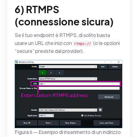
6) RTMPS
(connessione sicura)
Se il tuo endpoint è RTMPS, di solito basta
usare un URL che inizi con
(o le opzioni
rtmps://
“secure” previste dal provider).
Figura 6 — Esempio di inserimento di un indirizzo