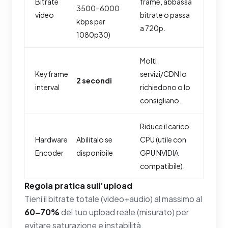
Bitrate
frame, abbassa
3500–6000
video
bitrate o passa
kbps per
a 720p.
1080p30)
Molti
Keyframe
servizi/CDN lo
2 secondi
interval
richiedono o lo
consigliano.
Riduce il carico
Hardware
Abilitalo se
CPU (utile con
Encoder
disponibile
GPU NVIDIA
compatibile).
Regola pratica sull’upload
Tieni il bitrate totale (video+audio) al massimo al
60–70%
del tuo upload reale (misurato) per
evitare saturazione e instabilità.