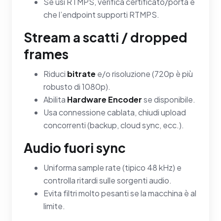
Se usi RTMPS, verifica certificato/porta e
che l’endpoint supporti RTMPS.
Stream a scatti / dropped
frames
Riduci
bitrate
e/o risoluzione (720p è più
robusto di 1080p).
Abilita
Hardware Encoder
se disponibile.
Usa connessione cablata, chiudi upload
concorrenti (backup, cloud sync, ecc.).
Audio fuori sync
Uniforma sample rate (tipico 48 kHz) e
controlla ritardi sulle sorgenti audio.
Evita filtri molto pesanti se la macchina è al
limite.