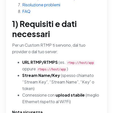
Risoluzione problemi
FAQ
1) Requisiti e dati
necessari
Per un Custom RTMP ti servono, dal tuo
provider o dal tuo server:
URL RTMP/RTMPS
(es.
rtmp://host/app
oppure
)
rtmps://host/app
Stream Name/Key
(spesso chiamato
“Stream Key”, “Stream Name”, “Key” o
token)
Connessione con
upload stabile
(meglio
Ethernet rispetto al Wi?Fi)
Nota sicurezza