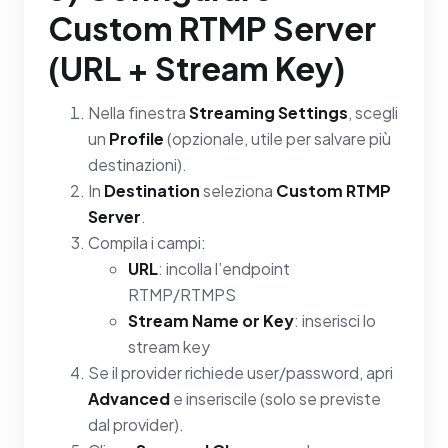
Custom RTMP Server
(URL + Stream Key)
Nella finestra
Streaming Settings
, scegli
un
Profile
(opzionale, utile per salvare più
destinazioni).
In
Destination
seleziona
Custom RTMP
Server
.
Compila i campi:
URL
: incolla l’endpoint
RTMP/RTMPS
Stream Name or Key
: inserisci lo
stream key
Se il provider richiede user/password, apri
Advanced
e inseriscile (solo se previste
dal provider).