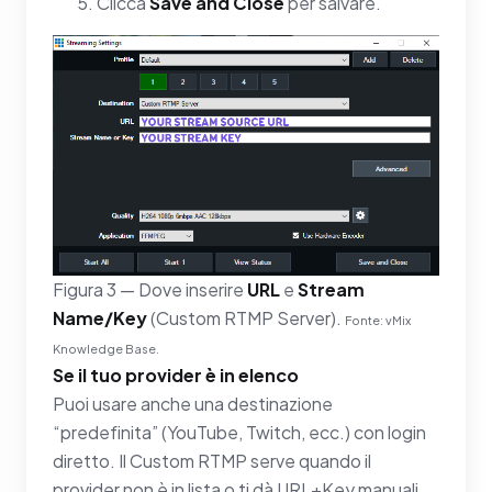
Clicca
Save and Close
per salvare.
Figura 3 — Dove inserire
URL
e
Stream
Name/Key
(Custom RTMP Server).
Fonte: vMix
Knowledge Base.
Se il tuo provider è in elenco
Puoi usare anche una destinazione
“predefinita” (YouTube, Twitch, ecc.) con login
diretto. Il Custom RTMP serve quando il
provider non è in lista o ti dà URL+Key manuali.