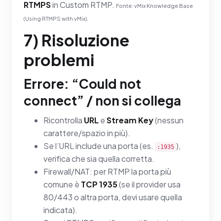
RTMPS
in Custom RTMP.
Fonte: vMix Knowledge Base
(Using RTMPS with vMix).
7) Risoluzione
problemi
Errore: “Could not
connect” / non si collega
Ricontrolla
URL
e
Stream Key
(nessun
carattere/spazio in più).
Se l’URL include una porta (es.
),
:1935
verifica che sia quella corretta.
Firewall/NAT: per RTMP la porta più
comune è
TCP 1935
(se il provider usa
80/443 o altra porta, devi usare quella
indicata).