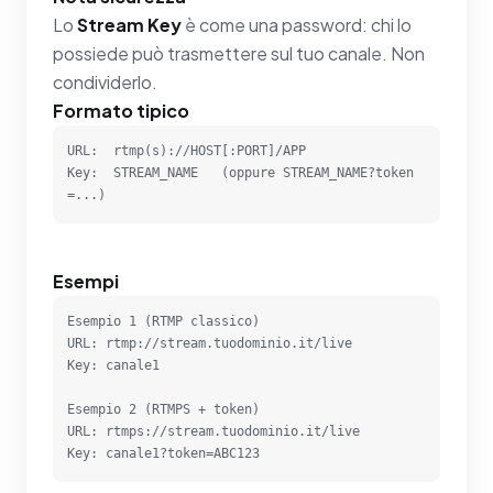
Lo
Stream Key
è come una password: chi lo
possiede può trasmettere sul tuo canale. Non
condividerlo.
Formato tipico
URL:  rtmp(s)://HOST[:PORT]/APP

Key:  STREAM_NAME   (oppure STREAM_NAME?token
=...)
Esempi
Esempio 1 (RTMP classico)

URL: rtmp://stream.tuodominio.it/live

Key: canale1

Esempio 2 (RTMPS + token)

URL: rtmps://stream.tuodominio.it/live

Key: canale1?token=ABC123