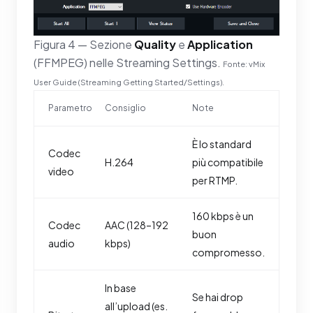
Figura 4 — Sezione
Quality
e
Application
(FFMPEG) nelle Streaming Settings.
Fonte: vMix
User Guide (Streaming Getting Started/Settings).
Parametro
Consiglio
Note
È lo standard
Codec
H.264
più compatibile
video
per RTMP.
160 kbps è un
Codec
AAC (128–192
buon
audio
kbps)
compromesso.
In base
Se hai drop
all’upload (es.