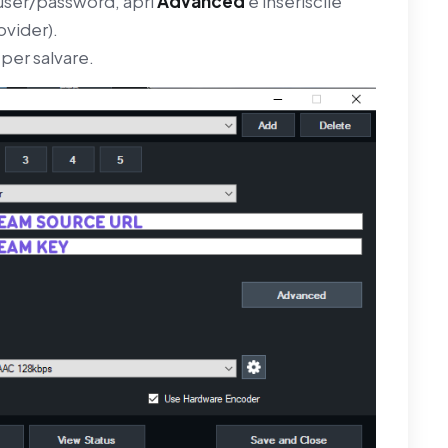
 user/password, apri
Advanced
e inseriscile
ovider).
per salvare.