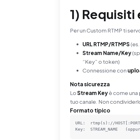
1) Requisiti
Per un Custom RTMP ti servon
URL RTMP/RTMPS
(es
Stream Name/Key
(sp
“Key” o token)
Connessione con
uplo
Nota sicurezza
Lo
Stream Key
è come una p
tuo canale. Non condividerl
Formato tipico
URL:  rtmp(s)://HOST[:PORT
Key:  STREAM_NAME   (oppu