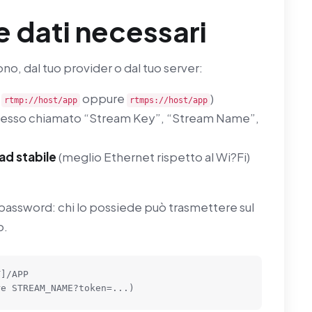
 e dati necessari
o, dal tuo provider o dal tuo server:
.
oppure
)
rtmp://host/app
rtmps://host/app
esso chiamato “Stream Key”, “Stream Name”,
ad stabile
(meglio Ethernet rispetto al Wi?Fi)
assword: chi lo possiede può trasmettere sul
o.
]/APP

re STREAM_NAME?token=...)