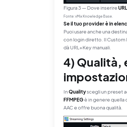
Figura 3 — Dove inserire
UR
Fonte: vMix Knowledge Base.
Se il tuo provider è in elen
Puoi usare anche una destin
con login diretto. Il Custom 
dà URL+Key manuali.
4) Qualità,
impostazion
In
Quality
scegli un preset a
FFMPEG
è in genere quella
AAC e offre buona qualità.