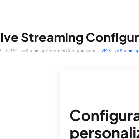
ive Streaming Configu
й
RTMP Live Streaming Encoders Configurazione
VMIX Live Streamin
Configur
personali