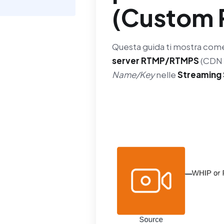
(Custom 
Questa guida ti mostra co
server RTMP/RTMPS
(CDN 
Name/Key
nelle
Streaming 