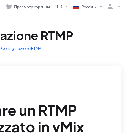
Просмотр корзины
EUR
Русский
razione RTMP
g Configurazione RTMP
are un RTMP
zzato in vMix