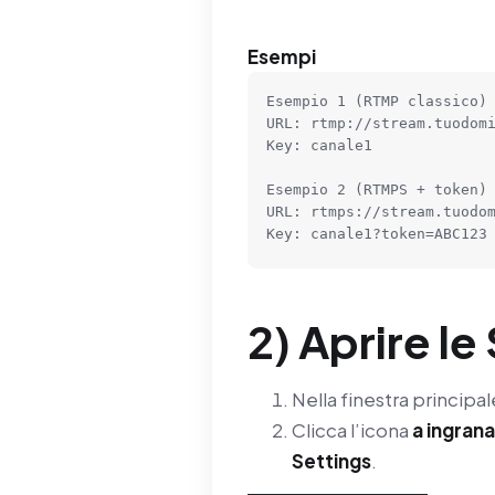
Esempi
Esempio 1 (RTMP classico)

URL: rtmp://stream.tuodomi
Key: canale1

Esempio 2 (RTMPS + token)

URL: rtmps://stream.tuodom
Key: canale1?token=ABC123
2) Aprire l
Nella finestra principal
Clicca l’icona
a ingran
Settings
.