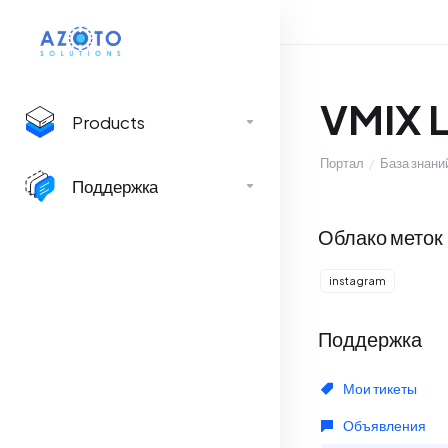
VMIX L
Products
Портал
База знани
Поддержка
Облако меток
instagram
Поддержка
Мои тикеты
Объявления