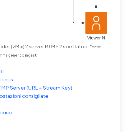
coder (vMix) ? server RTMP ? spettatori.
Fonte:
ma generico ingest).
ri
ttings
MP Server (URL + Stream Key)
ostazioni consigliate
cura)