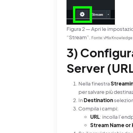
Figura 2 — Apri le impostazi
“Stream”.
Fonte: vMix Knowledge
3) Configu
Server (URL
Nella finestra
Streamin
per salvare più destinaz
In
Destination
selezio
Compila i campi:
URL
: incolla l’e
Stream Name or 