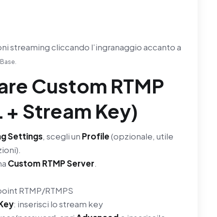
oni streaming cliccando l’ingranaggio accanto a
 Base.
rare Custom RTMP
 + Stream Key)
g Settings
, scegli un
Profile
(opzionale, utile
ioni).
na
Custom RTMP Server
.
ndpoint RTMP/RTMPS
Key
: inserisci lo stream key