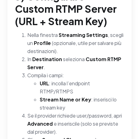
Custom RTMP Server
(URL + Stream Key)
Nella finestra
Streaming Settings
, scegli
un
Profile
(opzionale, utile per salvare più
destinazioni).
In
Destination
seleziona
Custom RTMP
Server
.
Compila i campi:
URL
: incolla l’endpoint
RTMP/RTMPS
Stream Name or Key
: inserisci lo
stream key
Se il provider richiede user/password, apri
Advanced
e inseriscile (solo se previste
dal provider).