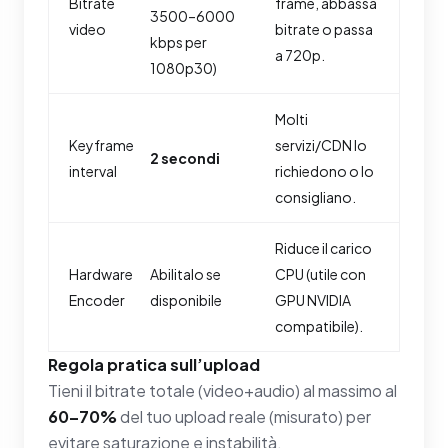
Bitrate
frame, abbassa
3500–6000
video
bitrate o passa
kbps per
a 720p.
1080p30)
Molti
Keyframe
servizi/CDN lo
2 secondi
interval
richiedono o lo
consigliano.
Riduce il carico
Hardware
Abilitalo se
CPU (utile con
Encoder
disponibile
GPU NVIDIA
compatibile).
Regola pratica sull’upload
Tieni il bitrate totale (video+audio) al massimo al
60–70%
del tuo upload reale (misurato) per
evitare saturazione e instabilità.