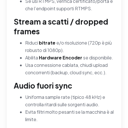
Se usi RTMPS, verifica certificato/porta e
che l’endpoint supporti RTMPS.
Stream a scatti / dropped
frames
Riduci
bitrate
e/o risoluzione (720p è più
robusto di 1080p).
Abilita
Hardware Encoder
se disponibile.
Usa connessione cablata, chiudi upload
concorrenti (backup, cloud sync, ecc.).
Audio fuori sync
Uniforma sample rate (tipico 48 kHz) e
controlla ritardi sulle sorgenti audio.
Evita filtri molto pesanti se la macchina è al
limite.