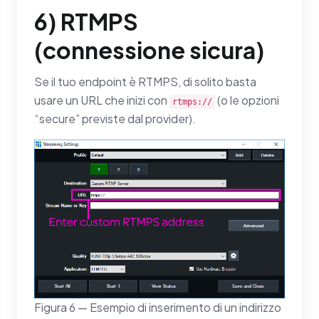
6) RTMPS
(connessione sicura)
Se il tuo endpoint è RTMPS, di solito basta
usare un URL che inizi con
(o le opzioni
rtmps://
“secure” previste dal provider).
Figura 6 — Esempio di inserimento di un indirizzo