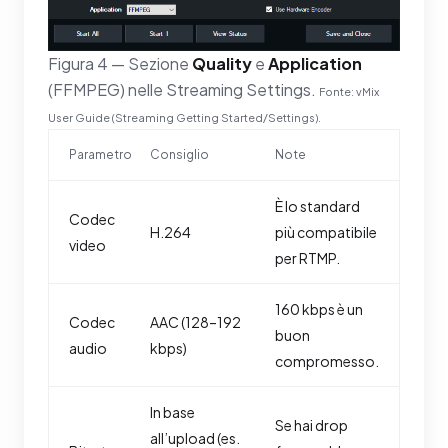
Figura 4 — Sezione
Quality
e
Application
(FFMPEG) nelle Streaming Settings.
Fonte: vMix
User Guide (Streaming Getting Started/Settings).
Parametro
Consiglio
Note
È lo standard
Codec
H.264
più compatibile
video
per RTMP.
160 kbps è un
Codec
AAC (128–192
buon
audio
kbps)
compromesso.
In base
Se hai drop
all’upload (es.