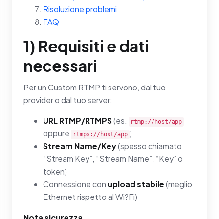
Risoluzione problemi
FAQ
1) Requisiti e dati
necessari
Per un Custom RTMP ti servono, dal tuo
provider o dal tuo server:
URL RTMP/RTMPS
(es.
rtmp://host/app
oppure
)
rtmps://host/app
Stream Name/Key
(spesso chiamato
“Stream Key”, “Stream Name”, “Key” o
token)
Connessione con
upload stabile
(meglio
Ethernet rispetto al Wi?Fi)
Nota sicurezza