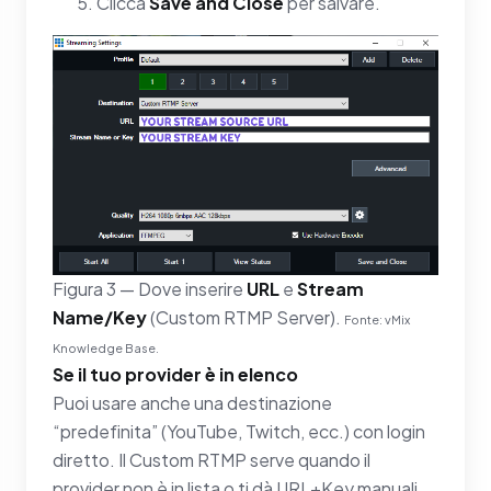
Clicca
Save and Close
per salvare.
Figura 3 — Dove inserire
URL
e
Stream
Name/Key
(Custom RTMP Server).
Fonte: vMix
Knowledge Base.
Se il tuo provider è in elenco
Puoi usare anche una destinazione
“predefinita” (YouTube, Twitch, ecc.) con login
diretto. Il Custom RTMP serve quando il
provider non è in lista o ti dà URL+Key manuali.