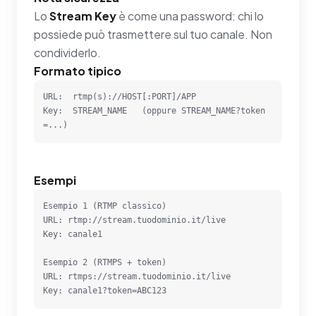
Lo
Stream Key
è come una password: chi lo
possiede può trasmettere sul tuo canale. Non
condividerlo.
Formato tipico
URL:  rtmp(s)://HOST[:PORT]/APP

Key:  STREAM_NAME   (oppure STREAM_NAME?token
=...)
Esempi
Esempio 1 (RTMP classico)

URL: rtmp://stream.tuodominio.it/live

Key: canale1

Esempio 2 (RTMPS + token)

URL: rtmps://stream.tuodominio.it/live

Key: canale1?token=ABC123