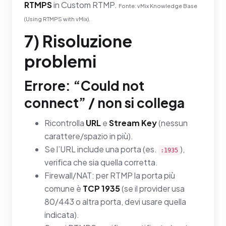
RTMPS
in Custom RTMP.
Fonte: vMix Knowledge Base
(Using RTMPS with vMix).
7) Risoluzione
problemi
Errore: “Could not
connect” / non si collega
Ricontrolla
URL
e
Stream Key
(nessun
carattere/spazio in più).
Se l’URL include una porta (es.
),
:1935
verifica che sia quella corretta.
Firewall/NAT: per RTMP la porta più
comune è
TCP 1935
(se il provider usa
80/443 o altra porta, devi usare quella
indicata).