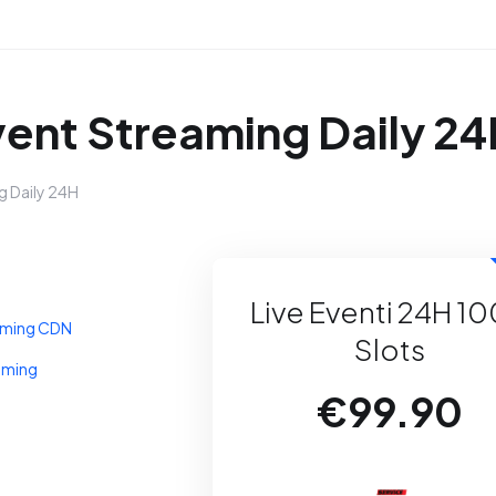
vent Streaming Daily 2
g Daily 24H
Live Eventi 24H 1
eaming CDN
Slots
aming
€99.90