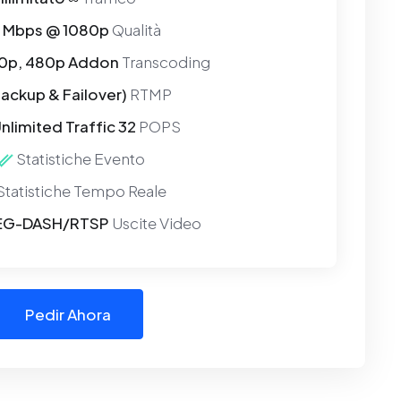
5 Mbps @ 1080p
Qualità
20p, 480p Addon
Transcoding
Backup & Failover)
RTMP
nlimited Traffic 32
POPS
Statistiche Evento
tatistiche Tempo Reale
EG-DASH/RTSP
Uscite Video
Pedir Ahora