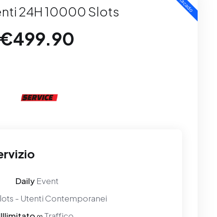
Destacado
enti 24H 10000 Slots
€499.90
ervizio
Daily
Event
lots - Utenti Contemporanei
Illimitato ∞
Traffico