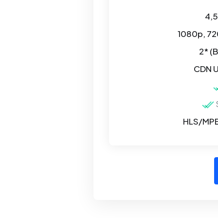
4,
1080p, 7
2* (
CDN U
S
HLS/MP