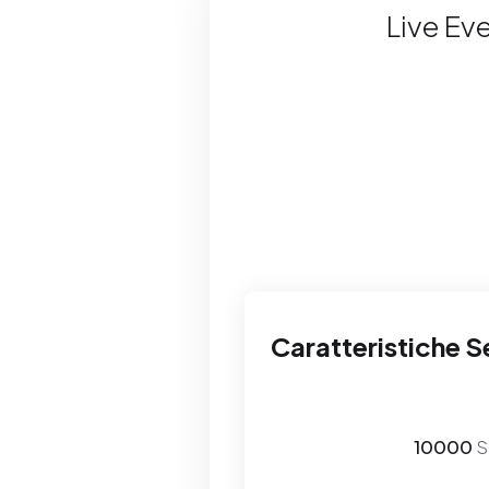
Live Ev
Caratteristiche S
10000
S