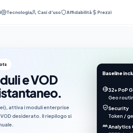
i
Tecnologia
Casi d'uso
Affidabilità
Prezzi
lots
Baseline inc
duli e VOD
istantaneo.
32+ PoP G
Geo routin
i), attiva i moduli enterprise
Security
Token / g
D desiderato. Il riepilogo si
nuale
.
Analytics