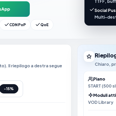
TTFF, buf
sApp
Social Pu
Multi-dest
CDN PoP
QoE
Riepilo
Chiaro, p
o). Il riepilogo a destra segue
Piano
START (500 sl
-15%
Moduli atti
VOD Library