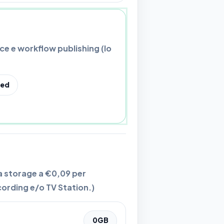
e e workflow publishing (lo
ed
ra storage a
€0,09
per
cording e/o TV Station.)
0
GB