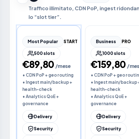
Traffico illimitato, CDN PoP, ingest ridondan
lo “slot tier”.
Most Popular
START
Business
PRO
500 slots
1000 slots
€89,80
€159,80
/mese
/me
• CDN PoP + geo routing
• CDN PoP + geo routi
• Ingest main/backup +
• Ingest main/backup 
health-check
health-check
• Analytics QoE +
• Analytics QoE +
governance
governance
Delivery
Delivery
Security
Security