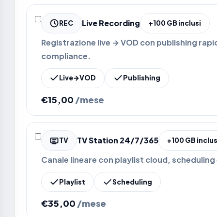
Live Recording
REC
+100 GB inclusi
Registrazione live → VOD con publishing rapid
compliance.
Live→VOD
Publishing
€15,00
/mese
TV Station 24/7/365
TV
+100 GB inclus
Canale lineare con playlist cloud, scheduling
Playlist
Scheduling
€35,00
/mese