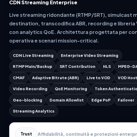
CDN Streaming Enterprise
Live streaming ridondante (RTMP/SRT), simulcast m
destination, transcodifica ABR, recording e libreri
con analytics QoE. Architettura progettata per con
operativa e scenari mission-critical.
CDN Live Streaming
Enterprise Video Streaming
RTMP Main/Backup
SRT Contribution
HLS
MPEG-D
CMAF
Adaptive Bitrate (ABR)
Live to VOD
VOD Host
Video Recording
QoE Monitoring
Token Authenticati
Geo-blocking
Domain Allowlist
Edge PoP
Failover
Streaming Analytics
Affidabilità, continuità e protezioni enterpr
Trust