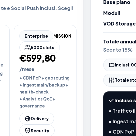
Base piano
te e Social Push inclusi. Scegli
Moduli
VOD Storage
Enterprise
MISSION
Totale annua
5000 slots
Sconto 15%
€599,80
se
Inclusi:
0
/mese
ng
• CDN PoP + geo routing
Totale st
+
• Ingest main/backup +
health-check
• Analytics QoE +
Incluso 
governance
• Traffico i
Delivery
• Ingest m
Security
• CDN PoP 