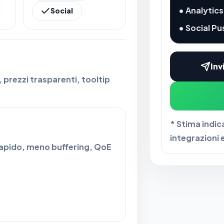
• Analytic
Social
• Social Pu
Inv
, prezzi trasparenti, tooltip
* Stima indic
integrazioni 
rapido, meno buffering, QoE