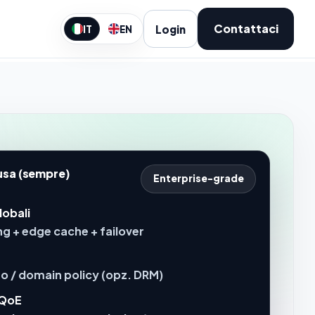
Contattaci
Login
IT
EN
lusa (sempre)
Enterprise-grade
lobali
g + edge cache + failover
eo / domain policy (opz. DRM)
 QoE