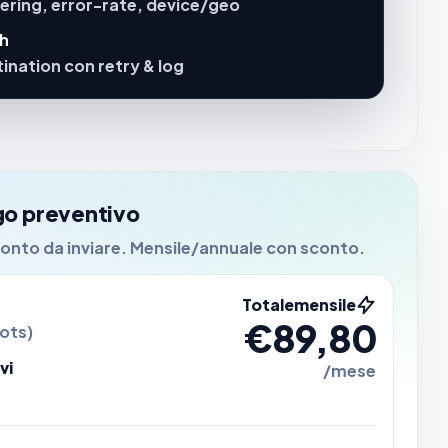
fering, error-rate, device/geo
sh
ination con retry & log
go preventivo
ronto da inviare. Mensile/annuale con sconto.
Totale
mensile
€89,80
ots)
vi
/mese