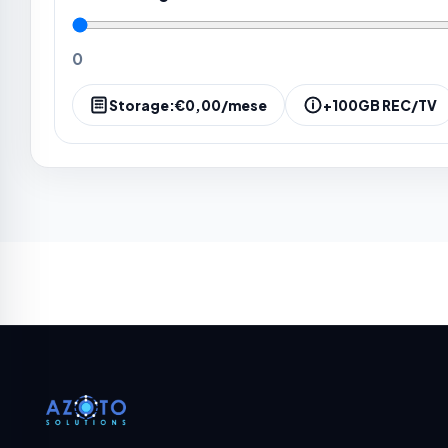
0
Storage:
€0,00
/mese
+100GB REC/TV