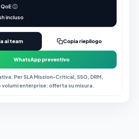
s QoE
ⓘ
sh incluso
ia al team
Copia riepilogo
WhatsApp preventivo
ativa. Per SLA Mission-Critical, SSO, DRM,
e volumi enterprise: offerta su misura.