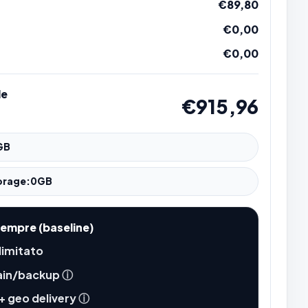
€89,80
€0,00
€0,00
le
€915,96
GB
orage:
0
GB
sempre (baseline)
llimitato
ain/backup
ⓘ
+ geo delivery
ⓘ