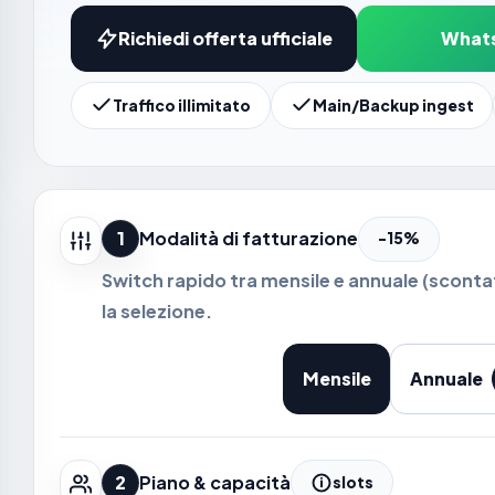
Richiedi offerta ufficiale
What
Traffico illimitato
Main/Backup ingest
1
Modalità di fatturazione
-15%
Switch rapido tra mensile e annuale (scontat
la selezione.
Mensile
Annuale
2
Piano & capacità
slots