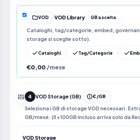
VOD Library
VOD
GB a scelta
Cataloghi, tag/categorie, embed, governanc
storage si sceglie sotto).
Cataloghi
Tag/Categorie
Emb
€0,00
/mese
4
VOD Storage (GB)
€ /GB
Seleziona i GB di storage VOD necessari. Ext
GB/mese. (Il +100GB incluso arriva solo da Re
VOD Storage