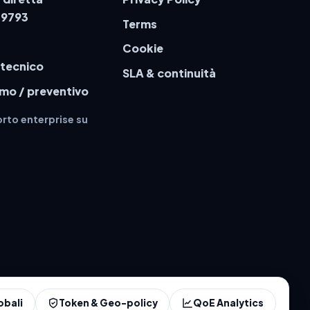
79793
Terms
Cookie
 tecnico
SLA & continuità
emo / preventivo
rto enterprise su
obali
Token & Geo-policy
QoE Analytics