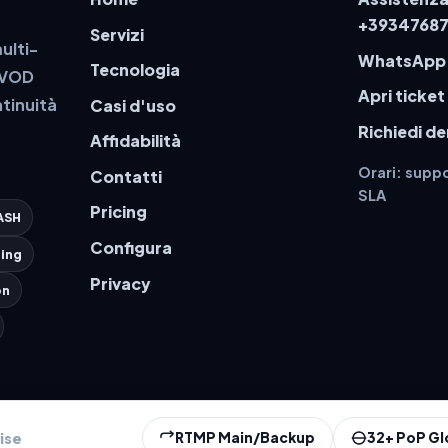
+3934768
Servizi
ulti-
WhatsApp
Tecnologia
a VOD
Apri ticket
tinuità
Casi d'uso
Richiedi d
Affidabilità
Orari: suppo
Contatti
SLA
Pricing
ASH
Configura
ing
Privacy
on
ise
RTMP Main/Backup
32+ PoP Gl