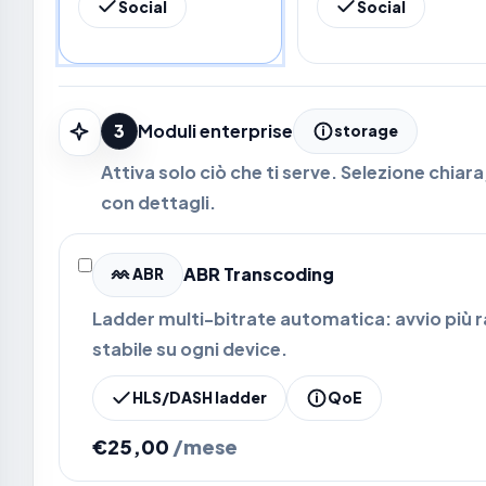
Social
Social
3
Moduli enterprise
storage
Attiva solo ciò che ti serve. Selezione chiara
con dettagli.
ABR Transcoding
ABR
Ladder multi-bitrate automatica: avvio più 
stabile su ogni device.
HLS/DASH ladder
QoE
€25,00
/mese