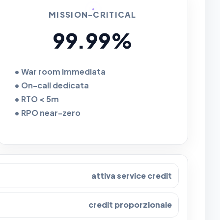
MISSION-CRITICAL
99.99%
• War room immediata
• On-call dedicata
• RTO < 5m
• RPO near-zero
attiva service credit
credit proporzionale