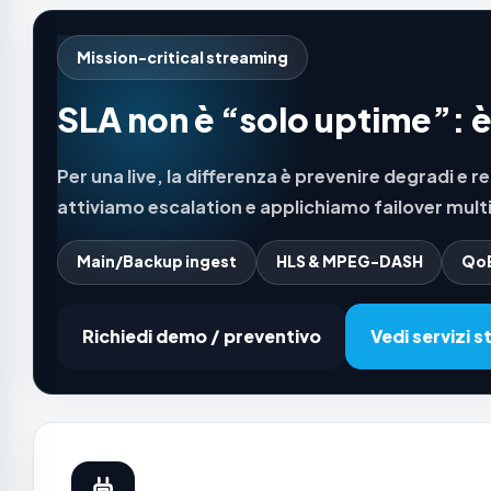
Mission-critical streaming
SLA non è “solo uptime”: 
Per una live, la differenza è prevenire degradi e
attiviamo escalation e applichiamo failover multi
Main/Backup ingest
HLS & MPEG-DASH
QoE
Richiedi demo / preventivo
Vedi servizi 