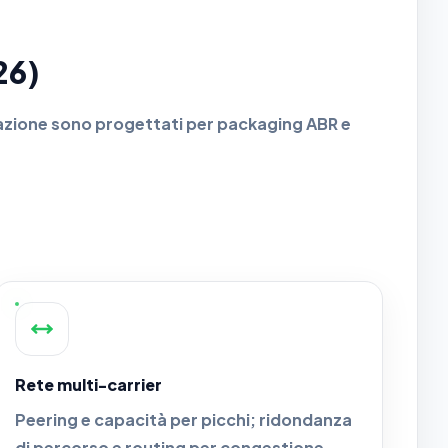
26)
azione sono progettati per packaging ABR e
Rete multi-carrier
Peering e capacità per picchi; ridondanza
di percorso e routing per congestione.