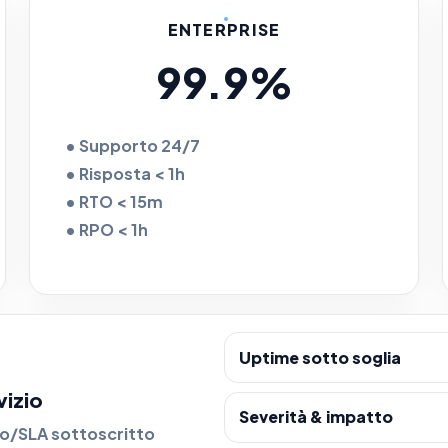
ENTERPRISE
99.9%
• Supporto 24/7
• Risposta < 1h
• RTO < 15m
• RPO < 1h
Uptime sotto soglia
vizio
Severità & impatto
tto/SLA sottoscritto