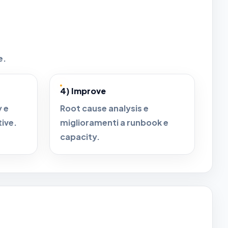
e.
4) Improve
y e
Root cause analysis e
tive.
miglioramenti a runbook e
capacity.