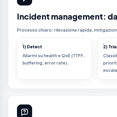
Incident management: dal 
Processo chiaro: rilevazione rapida, mitigazio
1) Detect
2) Tri
Allarmi su health e QoE (TTFF,
Classi
buffering, error rate).
priori
escala