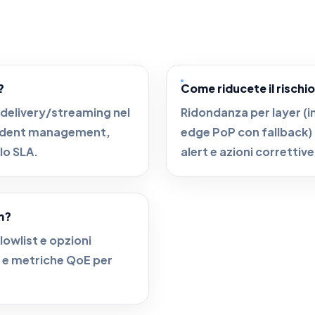
?
Come riducete il rischio
di delivery/streaming nel
Ridondanza per layer (i
ncident management,
edge PoP con fallback)
llo SLA.
alert e azioni correttive
m?
owlist e opzioni
g e metriche QoE per