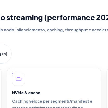
allo streaming (performance 20
olo nodo: bilanciamento, caching, throughput e acceler
 gen)
NVMe & cache
Caching veloce per segmenti/manifest e
storage ottimizzato per recording e