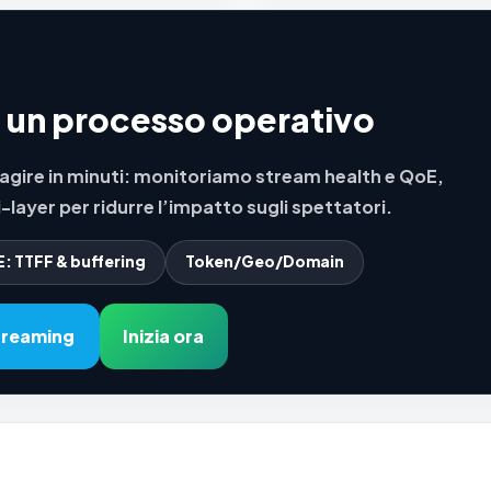
è un processo operativo
 reagire in minuti: monitoriamo stream health e QoE,
-layer per ridurre l’impatto sugli spettatori.
: TTFF & buffering
Token/Geo/Domain
streaming
Inizia ora